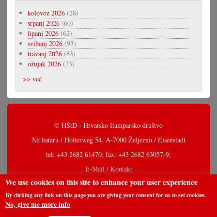
kolovoz 2026
(28)
srpanj 2026
(60)
lipanj 2026
(62)
svibanj 2026
(93)
travanj 2026
(63)
ožujak 2026
(73)
>> već
© HŠtD - Hrvatsko štamparsko društvo
Na hataru / Hotterweg 54, A-7000 Željezno / Eisenstadt
tel: +43 2682 61470; fax: +43 2682 63057-9;
E-Mail / Kontakt
We use cookies on this site to enhance your user experience
By clicking any link on this page you are giving your consent for us to set cookies.
No, give me more info