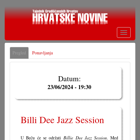
Skoči
na
glavni
sadržaj
Toggle
navigati
Primarne
Pregled
(aktivna
Ponavljanja
oznake
oznaka)
Datum:
23/06/2024 - 19:30
Billi Dee Jazz Session
U Beču će se održati
Billie Dee Jazz Session
. Med