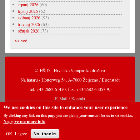
srpanj 2026
(60)
lipanj 2026
(62)
svibanj 2026
(93)
travanj 2026
(63)
ožujak 2026
(73)
>> već
© HŠtD - Hrvatsko štamparsko društvo
Na hataru / Hotterweg 54, A-7000 Željezno / Eisenstadt
tel: +43 2682 61470; fax: +43 2682 63057-9;
E-Mail / Kontakt
We use cookies on this site to enhance your user experience
By clicking any link on this page you are giving your consent for us to set cookies.
No, give me more info
OK, I agree
No, thanks