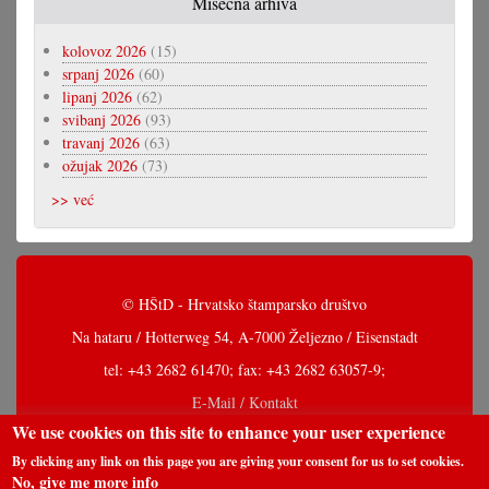
Misečna arhiva
kolovoz 2026
(15)
srpanj 2026
(60)
lipanj 2026
(62)
svibanj 2026
(93)
travanj 2026
(63)
ožujak 2026
(73)
>> već
© HŠtD - Hrvatsko štamparsko društvo
Na hataru / Hotterweg 54, A-7000 Željezno / Eisenstadt
tel: +43 2682 61470; fax: +43 2682 63057-9;
E-Mail / Kontakt
We use cookies on this site to enhance your user experience
By clicking any link on this page you are giving your consent for us to set cookies.
No, give me more info