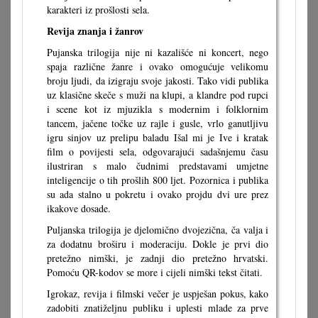
karakteri iz prošlosti sela.
Revija znanja i žanrov
Pujanska trilogija nije ni kazališće ni koncert, nego
spaja različne žanre i ovako omogućuje velikomu
broju ljudi, da izigraju svoje jakosti. Tako vidi publika
uz klasične skeče s muži na klupi, a klandre pod rupci
i scene kot iz mjuzikla s modernim i folklornim
tancem, jačene točke uz rajle i gusle, vrlo ganutljivu
igru sinjov uz prelipu baladu Išal mi je Ive i kratak
film o povijesti sela, odgovarajući sadašnjemu času
ilustriran s malo čudnimi predstavami umjetne
inteligencije o tih prošlih 800 ljet. Pozornica i publika
su ada stalno u pokretu i ovako projdu dvi ure prez
ikakove dosade.
Puljanska trilogija je djelomično dvojezična, ča valja i
za dodatnu broširu i moderaciju. Dokle je prvi dio
pretežno nimški, je zadnji dio pretežno hrvatski.
Pomoću QR-kodov se more i cijeli nimški tekst čitati.
Igrokaz, revija i filmski večer je uspješan pokus, kako
zadobiti znatiželjnu publiku i uplesti mlade za prve