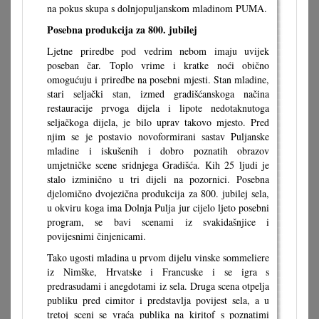
na pokus skupa s dolnjopuljanskom mladinom PUMA.
Posebna produkcija za 800. jubilej
Ljetne priredbe pod vedrim nebom imaju uvijek
poseban čar. Toplo vrime i kratke noći obično
omogućuju i priredbe na posebni mjesti. Stan mladine,
stari seljački stan, izmed gradišćanskoga načina
restauracije prvoga dijela i lipote nedotaknutoga
seljačkoga dijela, je bilo uprav takovo mjesto. Pred
njim se je postavio novoformirani sastav Puljanske
mladine i iskušenih i dobro poznatih obrazov
umjetničke scene sridnjega Gradišća. Kih 25 ljudi je
stalo izminično u tri dijeli na pozornici. Posebna
djelomično dvojezična produkcija za 800. jubilej sela,
u okviru koga ima Dolnja Pulja jur cijelo ljeto posebni
program, se bavi scenami iz svakidašnjice i
povijesnimi činjenicami.
Tako ugosti mladina u prvom dijelu vinske sommeliere
iz Nimške, Hrvatske i Francuske i se igra s
predrasudami i anegdotami iz sela. Druga scena otpelja
publiku pred cimitor i predstavlja povijest sela, a u
tretoj sceni se vraća publika na kiritof s poznatimi