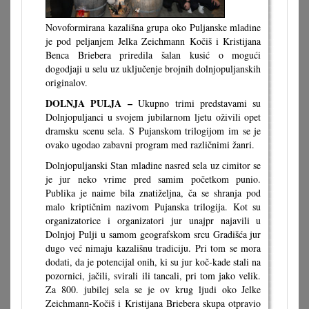
Novoformirana kazališna grupa oko Puljanske mladine
je pod peljanjem Jelka Zeichmann Kočiš i Kristijana
Benca Briebera priredila šalan kusić o mogući
dogodjaji u selu uz uključenje brojnih dolnjopuljanskih
originalov.
DOLNJA PULJA –
Ukupno trimi predstavami su
Dolnjopuljanci u svojem jubilarnom ljetu oživili opet
dramsku scenu sela. S Pujanskom trilogijom im se je
ovako ugodao zabavni program med različnimi žanri.
Dolnjopuljanski Stan mladine nasred sela uz cimitor se
je jur neko vrime pred samim početkom punio.
Publika je naime bila znatiželjna, ča se shranja pod
malo kriptičnim nazivom Pujanska trilogija. Kot su
organizatorice i organizatori jur unajpr najavili u
Dolnjoj Pulji u samom geografskom srcu Gradišća jur
dugo već nimaju kazališnu tradiciju. Pri tom se mora
dodati, da je potencijal onih, ki su jur koč-kade stali na
pozornici, jačili, svirali ili tancali, pri tom jako velik.
Za 800. jubilej sela se je ov krug ljudi oko Jelke
Zeichmann-Kočiš i Kristijana Briebera skupa otpravio