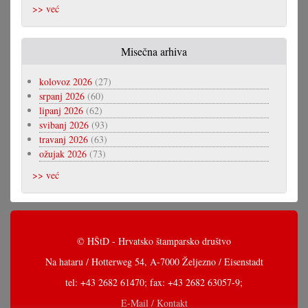
>> već
Misečna arhiva
kolovoz 2026
(27)
srpanj 2026
(60)
lipanj 2026
(62)
svibanj 2026
(93)
travanj 2026
(63)
ožujak 2026
(73)
>> već
© HŠtD - Hrvatsko štamparsko društvo
Na hataru / Hotterweg 54, A-7000 Željezno / Eisenstadt
tel: +43 2682 61470; fax: +43 2682 63057-9;
E-Mail / Kontakt