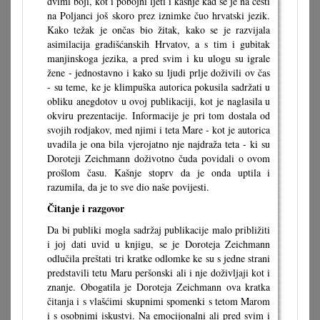
dvimi boji, kot i pobojni ljeti i kašnje kad se je na cesti
na Poljanci još skoro prez iznimke čuo hrvatski jezik.
Kako težak je ončas bio žitak, kako se je razvijala
asimilacija gradišćanskih Hrvatov, a s tim i gubitak
manjinskoga jezika, a pred svim i ku ulogu su igrale
žene - jednostavno i kako su ljudi prlje doživili ov čas
- su teme, ke je klimpuška autorica pokusila sadržati u
obliku anegdotov u ovoj publikaciji, kot je naglasila u
okviru prezentacije. Informacije je pri tom dostala od
svojih rodjakov, med njimi i teta Mare - kot je autorica
uvadila je ona bila vjerojatno nje najdraža teta - ki su
Doroteji Zeichmann doživotno čuda povidali o ovom
prošlom času. Kašnje stoprv da je onda uptila i
razumila, da je to sve dio naše povijesti.
Čitanje i razgovor
Da bi publiki mogla sadržaj publikacije malo približiti
i joj dati uvid u knjigu, se je Doroteja Zeichmann
odlučila preštati tri kratke odlomke ke su s jedne strani
predstavili tetu Maru peršonski ali i nje doživljaji kot i
znanje. Obogatila je Doroteja Zeichmann ova kratka
čitanja i s vlašćimi skupnimi spomenki s tetom Marom
i s osobnimi iskustvi. Na emocijonalni ali pred svim i