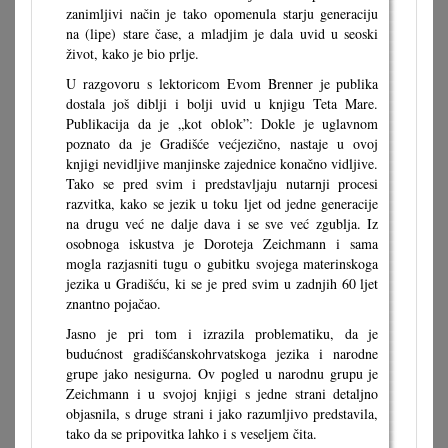
zanimljivi način je tako opomenula starju generaciju
na (lipe) stare čase, a mladjim je dala uvid u seoski
život, kako je bio prlje.
U razgovoru s lektoricom Evom Brenner je publika
dostala još diblji i bolji uvid u knjigu Teta Mare.
Publikacija da je „kot oblok”: Dokle je uglavnom
poznato da je Gradišće većjezično, nastaje u ovoj
knjigi nevidljive manjinske zajednice konačno vidljive.
Tako se pred svim i predstavljaju nutarnji procesi
razvitka, kako se jezik u toku ljet od jedne generacije
na drugu već ne dalje dava i se sve već zgublja. Iz
osobnoga iskustva je Doroteja Zeichmann i sama
mogla razjasniti tugu o gubitku svojega materinskoga
jezika u Gradišću, ki se je pred svim u zadnjih 60 ljet
znantno pojačao.
Jasno je pri tom i izrazila problematiku, da je
budućnost gradišćanskohrvatskoga jezika i narodne
grupe jako nesigurna. Ov pogled u narodnu grupu je
Zeichmann i u svojoj knjigi s jedne strani detaljno
objasnila, s druge strani i jako razumljivo predstavila,
tako da se pripovitka lahko i s veseljem čita.