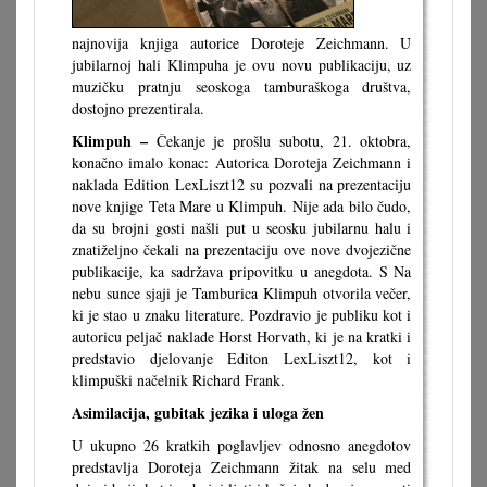
najnovija knjiga autorice Doroteje Zeichmann. U
jubilarnoj hali Klimpuha je ovu novu publikaciju, uz
muzičku pratnju seoskoga tamburaškoga društva,
dostojno prezentirala.
Klimpuh –
Čekanje je prošlu subotu, 21. oktobra,
konačno imalo konac: Autorica Doroteja Zeichmann i
naklada Edition LexLiszt12 su pozvali na prezentaciju
nove knjige Teta Mare u Klimpuh. Nije ada bilo čudo,
da su brojni gosti našli put u seosku jubilarnu halu i
znatiželjno čekali na prezentaciju ove nove dvojezične
publikacije, ka sadržava pripovitku u anegdota. S Na
nebu sunce sjaji je Tamburica Klimpuh otvorila večer,
ki je stao u znaku literature. Pozdravio je publiku kot i
autoricu peljač naklade Horst Horvath, ki je na kratki i
predstavio djelovanje Editon LexLiszt12, kot i
klimpuški načelnik Richard Frank.
Asimilacija, gubitak jezika i uloga žen
U ukupno 26 kratkih poglavljev odnosno anegdotov
predstavlja Doroteja Zeichmann žitak na selu med