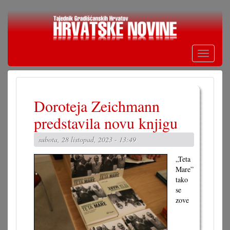
Skoči
na
glavni
sadržaj
Toggle
navigati
Doroteja Zeichmann
predstavila novu knjigu
subota, 28 listopad, 2023 - 13:49
„Teta
Mare”
tako
se
zove