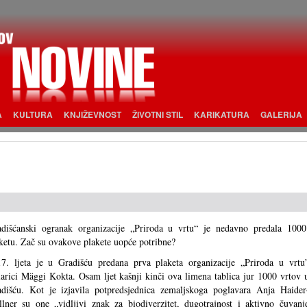
A
KULTURA
KNJIŽEVNOST
ŽIVOTNI STIL
KARIKATURA
GALERIJA
dišćanski ogranak organizacije „Priroda u vrtu“ je nedavno predala 1000
ketu. Zač su ovakove plakete uopće potribne?
7. ljeta je u Gradišću predana prva plaketa organizacije „Priroda u vrtu
larici Mäggi Kokta. Osam ljet kašnji kinči ova limena tablica jur 1000 vrtov 
dišću. Kot je izjavila potpredsjednica zemaljskoga poglavara Anja Haider
lner su one „vidljivi znak za biodiverzitet, dugotrajnost i aktivno čuvanj