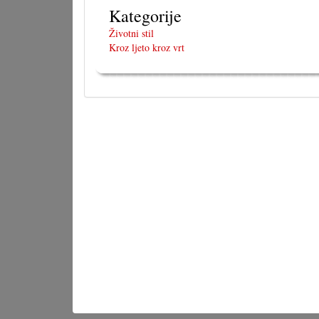
Kategorije
Životni stil
Kroz ljeto kroz vrt