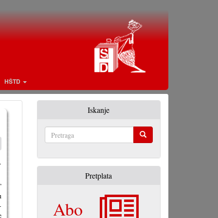
HŠTD
Iskanje
Pretraga
.
Pretplata
”
u
Abo
-
e