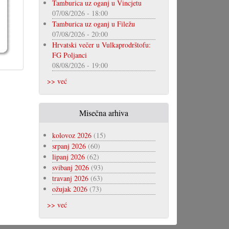
Tamburica uz oganj u Vincjetu
07/08/2026 - 18:00
Tamburica uz oganj u Filežu
07/08/2026 - 20:00
Hrvatski večer u Vulkaprodrštofu:
FG Poljanci
08/08/2026 - 19:00
>> već
Misečna arhiva
kolovoz 2026
(15)
srpanj 2026
(60)
lipanj 2026
(62)
svibanj 2026
(93)
travanj 2026
(63)
ožujak 2026
(73)
>> već