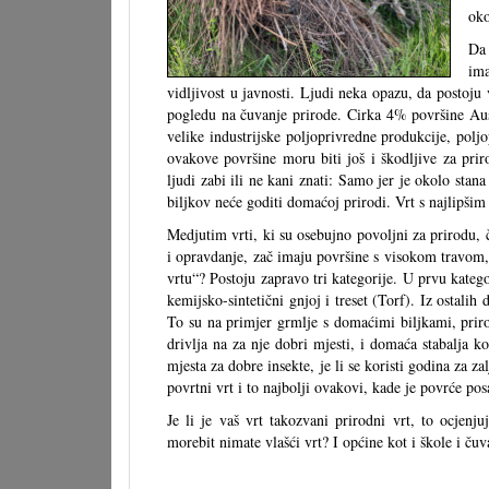
oko
Da 
ima
vidljivost u javnosti. Ljudi neka opazu, da postoju 
pogledu na čuvanje prirode. Cirka 4% površine Aus
velike industrijske poljoprivredne produkcije, polj
ovakove površine moru biti još i škodljive za prir
ljudi zabi ili ne kani znati: Samo jer je okolo stan
biljkov neće goditi domaćoj prirodi. Vrt s najlipši
Medjutim vrti, ki su osebujno povoljni za prirodu, 
i opravdanje, zač imaju površine s visokom travom, 
vrtu“? Postoju zapravo tri kategorije. U prvu kategor
kemijsko-sintetični gnjoj i treset (Torf). Iz ostalih
To su na primjer grmlje s domaćimi biljkami, prirodn
drivlja na za nje dobri mjesti, i domaća stabalja ko
mjesta za dobre insekte, je li se koristi godina za zalj
povrtni vrt i to najbolji ovakovi, kade je povrće po
Je li je vaš vrt takozvani prirodni vrt, to ocjenj
morebit nimate vlašći vrt? I općine kot i škole i čuv