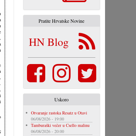
u
a
Pratite Hrvatske Novine
u
e
HN Blog
,
a
h
e
u
,
.
,
i
Uskoro
i
Otvaranje rastoka Resatz u Otavi
o
06/08/2026 - 19:00
Tamburaški večer u Csello malinu
06/08/2026 - 20:00
G