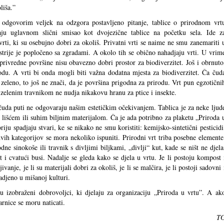
liša.”
odgovorim veljek na odzgora postavljeno pitanje, tablice o prirodnom vrt
ju uglavnom slični smisao kot dvojezične tablice na početku sela. Ide z
vrti, ki su osebujno dobri za okoliš. Privatni vrti se naime ne smu zanemariti 
trije je popločeno sa zgradami. A okolo tih se obično nahadjaju vrti. U vrim
oprivredne površine nisu obavezno dobri prostor za biodiverzitet. Još i obrnuto
odu. A vrti bi onda mogli biti važna dodatna mjesta za biodiverzitet. Ča čud
a zeleno, to još ne znači, da je površina prigodna za prirodu. Vrt pun egzotični
m zelenim travnikom ne nudja nikakovu hranu za ptice i insekte.
čuda puti ne odgovaraju našim estetičkim očekivanjem. Tablica je za neke ljud
lišćem ili suhim biljnim materijalom. Ča je ada potribno za plaketu „Priroda 
iju spadjaju stvari, ke se nikako ne smu koristiti: kemijsko-sintetični pesticidi
 dvih kategorijov se mora nekoliko ispuniti. Prirodni vrt triba posebne elemente
e sinokoše ili travnik s divljimi biljkami, „divlji“ kut, kade se ništ ne djela
t i cvatući busi. Nadalje se gleda kako se djela u vrtu. Je li postoju kompost 
ivanje, je li su materijali dobri za okoliš, je li se malčira, je li postoji sadovni 
sadjeno u mišanoj kulturi.
uju izobraženi dobrovoljci, ki djelaju za organizaciju „Priroda u vrtu”. A ak
arnice se moru naticati.
T