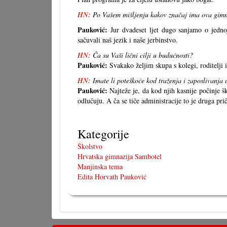
HN:
Po Vašem mišljenju kakov značaj ima ova gimn
Pauković:
Jur dvadeset ljet dugo sanjamo o jedno
sačuvali naš jezik i naše jerbinstvo.
HN:
Ča su Vaši lični cilji u budućnosti?
Pauković:
Svakako željim skupa s kolegi, roditelji i
HN:
Imate li poteškoće kod traženja i zaposlivanja u
Pauković:
Najteže je, da kod njih kasnije počinje šk
odlučuju. A ča se tiče administracije to je druga prič
Kategorije
Školstvo
Hrvatska gimnazija Sambotel
Manjinska tema
Edita Horvath Pauković