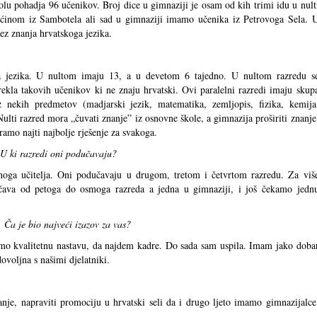
u pohadja 96 učenikov. Broj dice u gimnaziji je osam od kih trimi idu u nult
ećinom iz Sambotela ali sad u gimnaziji imamo učenika iz Petrovoga Sela. 
bez znanja hrvatskoga jezika.
ga jezika. U nultom imaju 13, a u devetom 6 tajedno. U nultom razredu s
ekla takovih učenikov ki ne znaju hrvatski. Ovi paralelni razredi imaju skup
Iz nekih predmetov (madjarski jezik, matematika, zemljopis, fizika, kemija
ulti razred mora „čuvati znanje” iz osnovne škole, a gimnazija proširiti znanje
amo najti najbolje rješenje za svakoga.
 U ki razredi oni podučavaju?
oga učitelja. Oni podučavaju u drugom, tretom i četvrtom razredu. Za viš
̌ava od petoga do osmoga razreda a jedna u gimnaziji, i još čekamo jedn
Ča je bio najveći izazov za vas?
ramo kvalitetnu nastavu, da najdem kadre. Do sada sam uspila. Imam jako doba
dovoljna s našimi djelatniki.
nje, napraviti promociju u hrvatski seli da i drugo ljeto imamo gimnazijalce