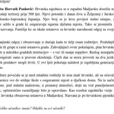
tateljem!
ita Horvath Pauković:
Hrvatska zajednica se u zapadnu Madjarsku doselila n
ašnji teritorij prije 500 ljet. Njevi potomki i danas živu u Željeznoj i Jursko
onsko-šopronskoj županija. Njev broj se je kroz povijest stalno minjao, 
 se selilo u grade ki osiguravaju sigurna djelatna mjesta. Tako se prominila 
azovanja. Familije ke su iskale ustanovu za hrvatski narodnosni odgoj za svoj
jinski odgoj i obrazovanje u slučaju kada to želji osam roditeljev. Poslidnji
eda ili grupe u razni ustanova grada. Zahvaljujući ovim pokušajem, plan hrvatsk
rati u nekoliko gradskih institucijov – s već ili manje uspjehov. Razlog neuspjeh
osigurati samo u pravom okruženju. Cijeli dan se mora provesti na dva jezik
ših predakov mogli živiti. U ovi ljeti pokušaja nažalost je izgubljena generacij
ao.
ture povećala se je med mladimi roditelji ki nisu znali hrvatski, ali su očuval
varnice sve do sridnje škole s osiguranimi mjesti u djačkom domu. Na ta nači
no, pod stalnim nadzorom, u poznatoj atmosferi, dojti na vrat punoljetnosti
 optimistično razmišljanje bilo je opravdano. Kao rezultat zajedničke vizije 
va hrvatska obrazovna ustanova u Madjarskoj. Nazvana je po hrvatskom pjesnik
oliko učenikov imate? Odakle su ovi učeniki?