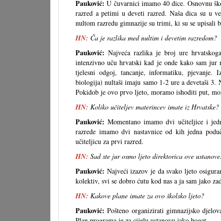
Pauković:
U čuvarnici imamo 40 dice. Osnovnu škol
razred a petimi u deveti razred. Naša dica su u v
nultom razredu gimnazije su trimi, ki su se upisali 
HN:
Ča je razlika med nultim i devetim razredom?
Pauković:
Najveća razlika je broj ure hrvatsko
intenzivno uču hrvatski kad je onde kako sam jur r
tjelesni odgoj, tancanje, informatiku, pjevanje. 
biologija) nultaši imaju samo 1-2 ure a devetaši 3. N
Pokidob je ovo prvo ljeto, moramo ishoditi put, mor
HN:
Koliko učiteljev materincev imate iz Hrvatske?
Pauković:
Momentano imamo dvi učiteljice i jedn
razrede imamo dvi nastavnice od kih jedna poduc
učiteljicu za prvi razred.
HN:
Sad ste jur osmo ljeto direktorica ove ustanove. 
Pauković:
Najveći izazov je da svako ljeto osigu
kolektiv, svi se dobro ćutu kod nas a ja sam jako za
HN:
Kakove plane imate za ovo školsko ljeto?
Pauković:
Pošteno organizirati gimnazijsko djelova
Plan programa je za cijelu ustanovu jako bogat.