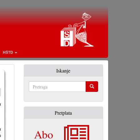
HŠTD
Iskanje
Pretraga
u
Pretplata
u
Abo
m