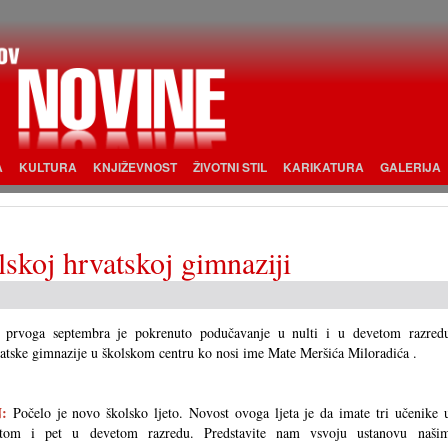
A
KULTURA
KNJIŽEVNOST
ŽIVOTNI STIL
KARIKATURA
GALERIJA
lskoj hrvatskoj gimnaziji
 prvoga septembra je pokrenuto podučavanje u nulti i u devetom razred
atske gimnazije u školskom centru ko nosi ime Mate Meršića Miloradića .
:
Počelo je novo školsko ljeto. Novost ovoga ljeta je da imate tri učenike 
ltom i pet u devetom razredu. Predstavite nam vsvoju ustanovu naši