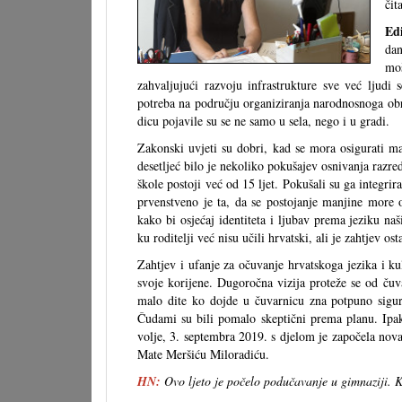
či
Ed
dan
moš
zahvaljujući razvoju infrastrukture sve već ljudi
potreba na području organiziranja narodnosnoga obr
dicu pojavile su se ne samo u sela, nego i u gradi.
Zakonski uvjeti su dobri, kad se mora osigurati man
desetljeć bilo je nekoliko pokušajev osnivanja razr
škole postoji već od 15 ljet. Pokušali su ga integri
prvenstveno je ta, da se postojanje manjine more 
kako bi osjećaj identiteta i ljubav prema jeziku na
ku roditelji već nisu učili hrvatski, ali je zahtjev ost
Zahtjev i ufanje za očuvanje hrvatskoga jezika i kul
svoje korijene. Dugoročna vizija proteže se od ču
malo dite ko dojde u čuvarnicu zna potpuno sigur
Čudami su bili pomalo skeptični prema planu. Ipak,
volje, 3. septembra 2019. s djelom je započela no
Mate Meršiću Miloradiću.
HN:
Ovo ljeto je počelo podučavanje u gimnaziji. K