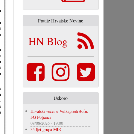
a
-
Pratite Hrvatske Novine
a
i
u
HN Blog
h
e
a
i
a
i
n
Uskoro
.
i
Hrvatski večer u Vulkaprodrštofu:
u
FG Poljanci
08/08/2026 - 19:00
35 ljet grupa MIR