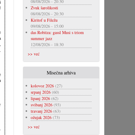
08/08/2026 - 20:30
i
Zvuk šarolikosti
U
08/08/2026 - 20:30
Kiritof u Filežu
09/08/2026 - 15:00
e
das Robitza: gassl Musi s triom
a
summer jazz
,
12/08/2026 - 18:30
.
>> već
Misečna arhiva
e
u
kolovoz 2026
(27)
srpanj 2026
(60)
lipanj 2026
(62)
r
svibanj 2026
(93)
travanj 2026
(63)
ožujak 2026
(73)
>> već
.