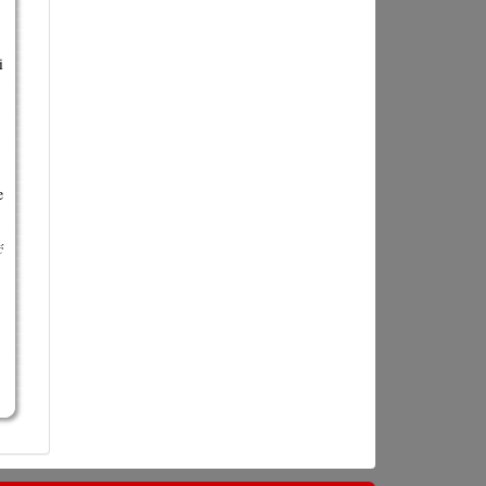
i
e
ć