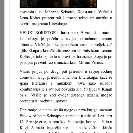
novembra su Johanna Sebauer, Konstantin Vlašić i
Lena Kolter prezentirali literarne tekste uz muziku u
okviru programa Literakuga.
VELIKI BORIŠTOF – Jutro rano, Hrvat mi je otac –
Literakuga je počela s uvijek aktualnom temom
himnov. Vlašić je u svojem tekstu zamotao veljek već
njih. Skupa s koruškoslovenskom violinisticom Lenom
Kolter je tekst spravio u pravi performance, koga je po
prvi put prezentirao s muzičarkom Mirom Perušić.
Vlašić je jur po drugi put priredio u svojoj rodnoj
domovini Kugi priredbu imenom Literakuga, kade se
spaja literatura s muzikom. Ova jako skladna
kombinacija je i ov put povukla kih 50 ljudi u Kugin
bajzl. Vlašić je kod ovoga drugoga izdanja mogao
prezentirati osebujnu novost.
Dan ranije je naime izašla njegova prva knjiga imenom
Erac wird beim Schnapsen verspielt u nakladi Lex liszt
12. Srce je erac, barem kod šnapsanja, kot se je čulo u
Kugi. A malo drugačija srca, naime kokošinja, kinču