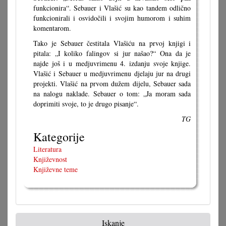
funkcionira“. Sebauer i Vlašić su kao tandem odlično
funkcionirali i osvidočili i svojim humorom i suhim
komentarom.
Tako je Sebauer čestitala Vlašiću na prvoj knjigi i
pitala: „I koliko falingov si jur našao?“ Ona da je
najde još i u medjuvrimenu 4. izdanju svoje knjige.
Vlašić i Sebauer u medjuvrimenu djelaju jur na drugi
projekti. Vlašić na prvom dužem dijelu, Sebauer sada
na nalogu naklade. Sebauer o tom: „Ja moram sada
doprimiti svoje, to je drugo pisanje“.
TG
Kategorije
Literatura
Književnost
Književne teme
Iskanje