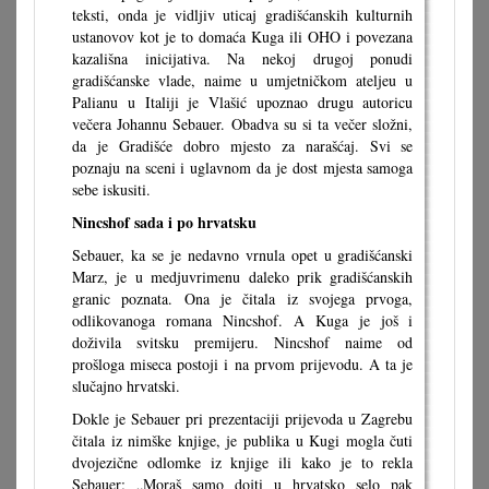
teksti, onda je vidljiv uticaj gradišćanskih kulturnih
ustanovov kot je to domaća Kuga ili OHO i povezana
kazališna inicijativa. Na nekoj drugoj ponudi
gradišćanske vlade, naime u umjetničkom ateljeu u
Palianu u Italiji je Vlašić upoznao drugu autoricu
večera Johannu Sebauer. Obadva su si ta večer složni,
da je Gradišće dobro mjesto za narašćaj. Svi se
poznaju na sceni i uglavnom da je dost mjesta samoga
sebe iskusiti.
Nincshof sada i po hrvatsku
Sebauer, ka se je nedavno vrnula opet u gradišćanski
Marz, je u medjuvrimenu daleko prik gradišćanskih
granic poznata. Ona je čitala iz svojega prvoga,
odlikovanoga romana Nincshof. A Kuga je još i
doživila svitsku premijeru. Nincshof naime od
prošloga miseca postoji i na prvom prijevodu. A ta je
slučajno hrvatski.
Dokle je Sebauer pri prezentaciji prijevoda u Zagrebu
čitala iz nimške knjige, je publika u Kugi mogla čuti
dvojezične odlomke iz knjige ili kako je to rekla
Sebauer: „Moraš samo dojti u hrvatsko selo pak