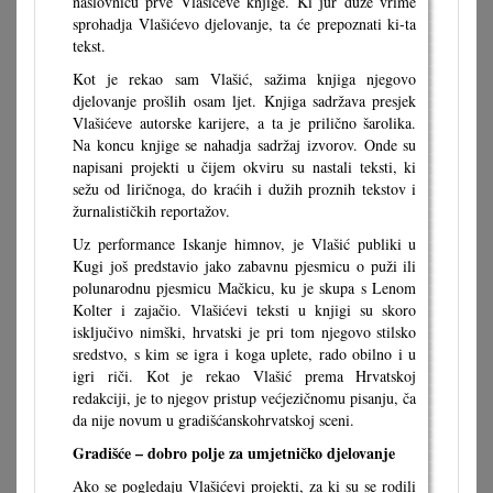
naslovnicu prve Vlašićeve knjige. Ki jur duže vrime
sprohadja Vlašićevo djelovanje, ta će prepoznati ki-ta
tekst.
Kot je rekao sam Vlašić, sažima knjiga njegovo
djelovanje prošlih osam ljet. Knjiga sadržava presjek
Vlašićeve autorske karijere, a ta je prilično šarolika.
Na koncu knjige se nahadja sadržaj izvorov. Onde su
napisani projekti u čijem okviru su nastali teksti, ki
sežu od liričnoga, do kraćih i dužih proznih tekstov i
žurnalističkih reportažov.
Uz performance Iskanje himnov, je Vlašić publiki u
Kugi još predstavio jako zabavnu pjesmicu o puži ili
polunarodnu pjesmicu Mačkicu, ku je skupa s Lenom
Kolter i zajačio. Vlašićevi teksti u knjigi su skoro
isključivo nimški, hrvatski je pri tom njegovo stilsko
sredstvo, s kim se igra i koga uplete, rado obilno i u
igri riči. Kot je rekao Vlašić prema Hrvatskoj
redakciji, je to njegov pristup većjezičnomu pisanju, ča
da nije novum u gradišćanskohrvatskoj sceni.
Gradišće – dobro polje za umjetničko djelovanje
Ako se pogledaju Vlašićevi projekti, za ki su se rodili