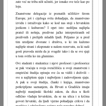
zato već ne triba ništ učiniti, jer ionako sve teče kao po
loju.
Znanstvene delegacije iz poznatih učilišćev širom
Europe, još i cijeloga svita dohadjaju, da znanstveno
izvidu i istraživaju kako se kod nas stoji s hrvatskim
jezikom i kulturom? I opet isto: nediljna najlipša
pratež ili nošnja, predivne jačke interpretiranih od
predivnih i prelipih mladih ljudi. Peljamo je u pred
tim uredjene dvorane i društva, u ki im kažemo
najlipše strani i eksponate u našem rezervatu, za ki naši
gosti pravoda mislu da je svagdir tako i da se sve sjaji
u tom svitlu ko im glumimo.
Ovi studenti i studentice i njevi profesori i profesorice
se pak vraćaju u svoja sveučilišća u svoji znanstveni i
empirični študija opisuju sve ča su vidili i doživili –
sve u najlipšem sjaju i najboljem i zadovoljnom sjaju.
A pak u svoji študija, članki i knjiga, znanstveno
potkripljeno saznanjem, da Hrvati u Gradišću imaju
najbolji manjinski školski zakon, da dica u školi
odlično vladaju hrvatskim, da se na ulica i u krčma
govori hrvatski, da ljudi vjerno pohadjaju crikvu i da
marljivo i oduševljeno gajimo naše narodno dobro!