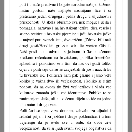
puti i u naše predivne i bogate narodne nošnje, kažemo
našim gostom naše najlipše nasmijano lice i se
preticamo jedan drugoga i jedna drugu u uljudnosti i
priskočnosti. U škola obišamo sva nek moguća učila i
pomagala, naravno i na hrvatskom jeziku, dica veselo i
srićno recitiraju hrvatske pjesmice i jaču hrvatske jačke
– najveć puti svenek istu, dvojezičnu „Zdravi bili naši
dragi gosti/Herzlich grüssen wir die werten Gäste“.
Naši gosti nam odvratu s jednom friško naučenom
kratkom rečenicom na hrvatskom, publika frenetično
aplaudira i ponosimo se s tim, da nas ovi gosti toliko
cijenu i poštivaju da su se zavježbali ili još i naučili ku
tu hrvatsku rič. Političari nam pak glasno i jasno velu
koliko je važna dvo- ili većjezičnost, i koliko se s tim
ponosu, da na ovom tlu živi već jezikov i vlada već
kulturov, znamda još i već identitetov. Publika to sa
zanimanjem sluša, ali najvećemu dijelu to ide na jedno
uho nutar i drugo van.
Političari se opet vozu domom, zahvalni za uljudni i
srdačni prijem i za jezične i druge poklončiće, i u tom
uvjerenju da je ovde sve u redu, da ovde živi
većjezičnost, da su si ljudi svisni svojega bogatstva i da