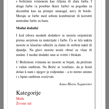
s božićnim vrimenom kao črljena ili zlata farba. I
druge farbe (a posebno škure farbe) su pogodne za
decembar kao na primjer smaragd, navy ili bordo.
Moraju se farbe med sobom kombinirati ili koristiti
neutralne farbe za bazu.
Modni dodatki
I kod izbora modnih dodatkov se morete orijentirati
prema savjetom za materijale i farbe. Ča se tiče nakita
morete se klasično odlučiti za zlatni ili srebrni nakit ili
djundje. Na glavi morete nositi obruč za vlase ili
mašnu. I modni dodatki smu se svititi i bliskati.
U Božićnom vrimenu ne morete se bojati, da pretirate
s vašim outfitom. Na Božić se veselimo, da je Jezuš
došao k nam i njegov je rodjendan – a to mirno smimo
i s lipim outfitom svečevati.
Anna-Maria Sagmeister
Kategorije
Moda
Životni stil