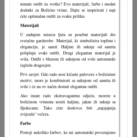
nimate outfit za svetke? Evo materijali, farbe i modni
dodatki za Božićno vrime. Dajte se inspirirati i najt
ćete optimalan outfit za svaku priliku.
Materijali
U zadnjem misecu ljeta su posebni materijali dio
svetačne garderobe. Materijal, ki simbolizira toplinu i
eleganciju, je samit. Haljine ili suknje od samita
polipšaju svaki outfit. Drugi elegantan materijal je
svila. Outfit s bluzom ili suknjom od svile automatski
izgleda dragocjen.
Prvi savjet: Gdo rado nosi kičaste pulovere s božićnimi
motivi, more je kombinirati sa suknjom od samita ili
svile i će na ov način dostati elegantan outfit.
Ako imate rado ekstravagantnu odjeću, morete u
božićnom vrimenu nositi haljine, jakne ili suknje sa
šljokicami. Tako ćete doslovce biti „najsjajnija
zvijezda“ večera.
Farbe
Postoji nekoliko farbov, ke mi automatski povezujemo