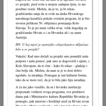
ov projekt, pred svim u mojem zadnjem ljetu, to me
posebno veseli. Mislim, da je to, ja bi rekao,
gradišćanska sanja da se ovde na daska Hrvatskoga
narodnoga kazališća pokaže svetačni program, ki je bio
stvoren prilikom 50. obljetnice postojanja Kolo
Slavuja. To je po meni velika stvar, velik dogodjaj za
gradišćanske Hrvate a i za Hrvatsku ali i za samu
Austriju.
HN: U koj mjeri je austrijsko veleposlanstvo uključeno
bilo u ov projekt?
Vuketić: Kad smo dočuli za projekt smo ponudili našu
potporu i našu pomoć, pak smo se dogovorili s njimi, s
Kolo Slavujem, da to čim – kako bi rekao – glatkije i
čim bolje ide. Mislim, da nam se je to dost dobro
ugodalo, ta suradnja. Pomogao je naš kulturni forum,
tako da se more reći, da je to bila jako lipa suradnja.
A ča me jako veselilo, da su i hrvatske institucije
prepoznale vridnost ovoga programa, ove predstave
danas pak i Ministarstvo kulture Republike Hrvatske je
pomoglo, pak naravno i Središnji ured za Hrvate izvan
Hrvatske, Matica iseljenika. Ali i hrvatske firme jedne