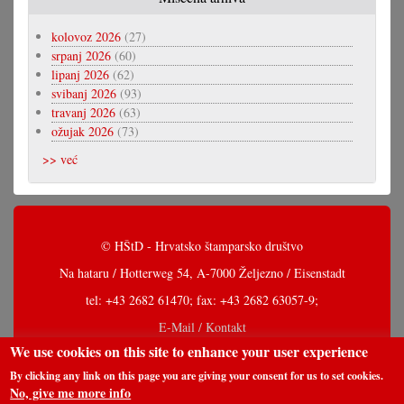
kolovoz 2026
(27)
srpanj 2026
(60)
lipanj 2026
(62)
svibanj 2026
(93)
travanj 2026
(63)
ožujak 2026
(73)
>> već
© HŠtD - Hrvatsko štamparsko društvo
Na hataru / Hotterweg 54, A-7000 Željezno / Eisenstadt
tel: +43 2682 61470; fax: +43 2682 63057-9;
E-Mail / Kontakt
We use cookies on this site to enhance your user experience
By clicking any link on this page you are giving your consent for us to set cookies.
No, give me more info