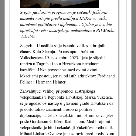
Svojim jubilarnim programom je bečanski folklorni
ansambl nastupio prošlu nedilju u HNK-u uz veliku
nazočnost političarov i diplomatov. Ujedno je ovo bio
oprošćajni večer austrijskoga ambasadora u RH Marka
Vuketića.
Zagreb – U nedilju se je ispunio velik san brojnih
članov Kolo Slavuja. Po nastupu u bečkom
Volkstheateru 19. novembra 2023. ljeta je slijedila
repriza u Zagrebu i to u Hrvatskom narodnom
kazališću. Uska povezanost med ovimi dvimi
lokacijami postoji, jer su od istih arhitektov: Ferdinand
Fellner i Hermann Helmer.
Zahvaljujući velikoj pripomoći austrijskoga
veleposlanika u Republiki Hrvatskoj, Marka Vuketića,
se je ugodao ov nastup u glavnom gradu Hrvatske i da
je došlo toliko znamenitih osob iz politike i
diplomacije, na čelu s hrvatskim ministrom za vanjske
posle Gordanom Grlićem Radmanom. Med brojnimi
veleposlaniki je bio i nekadašnji Vuketićev prethodnik
Mihael Linhart. Ove sve je pozdravio pred predstavom