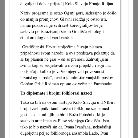
dugoljetni dobar prijatelj Kolo Slavuja Franjo Ridjan.
Naziv programa je ostao Oganj gori, sadržajno je došlo
do manjih promjenov. Glavni sadržaj je ostao isti,
naime pokazivanje svih šest koreografijov ke je
sastavio po istraživanji širom Gradišća etnolog i
etnokoreolog dr. Ivan Ivančan.
„Gradišćanski Hrvati stoljećima čuvaju plamen
pripadnosti svom narodu, a ova predstava pokazuje da
se taj plamen ne gasi – on se prenosi. Zahvaljujem
svima koji su sudjelovali u ovom projektu i koji nas
podsjećaju koliko je važno njegovati povezanost
hrvatskog naroda”, ovako je ministar vanjskih poslov
Gordan Grlić Radman opisao ov večer na Facebooku.
Uz diplomate i brojni folkloraši nazoči
Tako su bili na ovom nastupu Kolo Slavuja u HNK-u i
brojni zastupniki tamburaške i folklorne scene med
gosti. Jedan od njih je bio i Božo Potočnik, ki je
sastavio aranžman za Plese sridnjega Gradišća. Isto
tako je bio nazoči sin dr. Ivana Ivančana, nekadašnji
dugoljetni peljač folklornoga ansambla Lado, Ivan