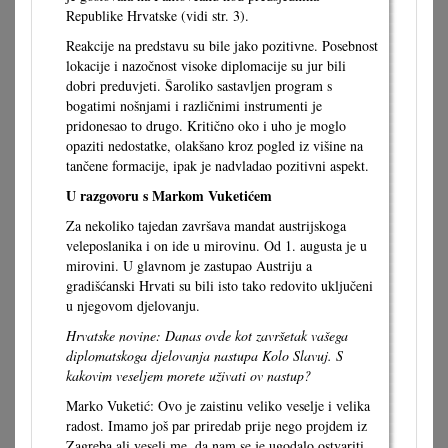
Republike Hrvatske (vidi str. 3).
Reakcije na predstavu su bile jako pozitivne. Posebnost
lokacije i nazočnost visoke diplomacije su jur bili
dobri preduvjeti. Šaroliko sastavljen program s
bogatimi nošnjami i različnimi instrumenti je
pridonesao to drugo. Kritično oko i uho je moglo
opaziti nedostatke, olakšano kroz pogled iz višine na
tančene formacije, ipak je nadvladao pozitivni aspekt.
U razgovoru s Markom Vuketićem
Za nekoliko tajedan završava mandat austrijskoga
veleposlanika i on ide u mirovinu. Od 1. augusta je u
mirovini. U glavnom je zastupao Austriju a
gradišćanski Hrvati su bili isto tako redovito uključeni
u njegovom djelovanju.
Hrvatske novine: Danas ovde kot završetak vašega
diplomatskoga djelovanja nastupa Kolo Slavuj. S
kakovim veseljem morete uživati ov nastup?
Marko Vuketić: Ovo je zaistinu veliko veselje i velika
radost. Imamo još par priredab prije nego projdem iz
Zagreba ali veseli me, da nam se je ugodalo ostvariti