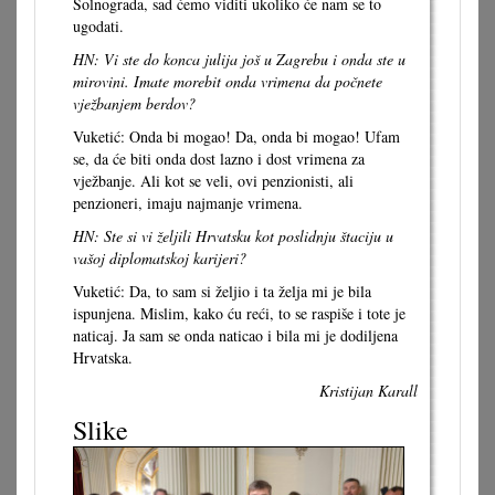
Solnograda, sad ćemo viditi ukoliko će nam se to
ugodati.
HN: Vi ste do konca julija još u Zagrebu i onda ste u
mirovini. Imate morebit onda vrimena da počnete
vježbanjem berdov?
Vuketić: Onda bi mogao! Da, onda bi mogao! Ufam
se, da će biti onda dost lazno i dost vrimena za
vježbanje. Ali kot se veli, ovi penzionisti, ali
penzioneri, imaju najmanje vrimena.
HN: Ste si vi željili Hrvatsku kot poslidnju štaciju u
vašoj diplomatskoj karijeri?
Vuketić: Da, to sam si željio i ta želja mi je bila
ispunjena. Mislim, kako ću reći, to se raspiše i tote je
naticaj. Ja sam se onda naticao i bila mi je dodiljena
Hrvatska.
Kristijan Karall
Slike