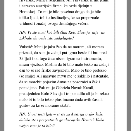
i naravno austrijske firme, ke ovde djeluju u
Hrvatskoj. To mi je bilo posebno drago da je bilo
toliko ljudi, toliko institucijov, ke su prepoznale
vridnost i značaj ovoga denašnjega večera.
HN: Vi ste sami koč bili član Kolo Slavuja, nije vas
žakljalo da ovde isto sudjelujete?
Vuketić: Meni je jako žao da ne morem, ali moram
priznati, da sam ja zadnji put igrao berde ili bas pred
35 ljeti i od toga časa nisam igrao na instrumentu,
nisam vježbao. Mislim da bi bilo malo teško na zadnji
dan to se sad friško zavježbati. Malo bi bilo preteško.
(se smije) Ali naravno mrvu me je žakljilo i natentalo,
da se morebit pojavim danas na pozornici a čak i
ponudjeno. Pak mi je Gabriela Novak-Karall,
predsjednica Kolo Slavuja i to ponudila ali ja bi rekao
malo bi to bilo teško plus imamo čuda ovih časnih
gostov za ke se moramo skrbit.
HN: U ovi šesti ljeti – vi ste za Austriju ovde- kako
daleko ste i prezentirali gradišćanske Hrvate? Kako
važno vam je to bilo?