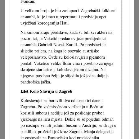
Ivančan.
U velikom broju je bio zastupan i Zagrebački folklorni
ansambl, ki je imao u repertoaru i predvidja opet
uvježbati koreografiju Hati.
Na samom kraju predstave, kada su bili svi akteri na
pozornici, je Vuketić predao cvijeće predsjednici
ansambla Gabrieli Novak-Karall. Po predstavi je
slijedio prijem, na koga je pozvalo austrijsko
veleposlanstvo. Ovde su koloslavujci s pjesmom
predali Vuketiću veliku flošu vina i posebno za njega
skrojene startasice u koloslavujskom dizajnu. Na
njegovu posebnu želju je slijedila još jedna daljnja
pandrofska jačka.
Izlet Kolo Slavuja u Zagreb
Koloslavujci su boravili dva odnosno tri dane u
Zagrebu. Po većmisečnom vježbanju u Beču su
koristili subotu i nedilju još za poslidnje probe i
vježbanje na licu mjesta. Dokle su se pojedini odmah
po nastupu vrnuli jednim busom u Austriju, su drugi u
pandiljak prošetali još kroz Zagreb. Manja delegacija
je gostovala na Pantovčaku kod predsjednika