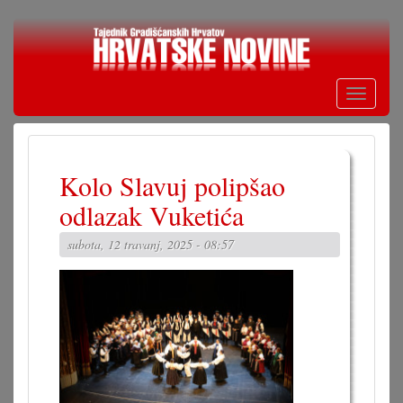
Skoči
na
glavni
sadržaj
Toggle
navigati
Kolo Slavuj polipšao
odlazak Vuketića
subota, 12 travanj, 2025 - 08:57