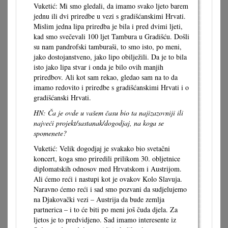
Vuketić: Mi smo gledali, da imamo svako ljeto barem
jednu ili dvi priredbe u vezi s gradišćanskimi Hrvati.
Mislim jedna lipa priredba je bila i pred dvimi ljeti,
kad smo svečevali 100 ljet Tambura u Gradišću. Došli
su nam pandrofski tamburaši, to smo isto, po meni,
jako dostojanstveno, jako lipo obilježili. Da je to bila
isto jako lipa stvar i onda je bilo ovih manjih
priredbov. Ali kot sam rekao, gledao sam na to da
imamo redovito i priredbe s gradišćanskimi Hrvati i o
gradišćanski Hrvati.
HN: Ča je ovde u vašem času bio ta najizazovniji ili
najveći projekt/sastanak/dogodjaj, na koga se
spomenete?
Vuketić: Velik dogodjaj je svakako bio svetačni
koncert, koga smo priredili prilikom 30. obljetnice
diplomatskih odnosov med Hrvatskom i Austrijom.
Ali ćemo reći i nastupi kot je ovakov Kolo Slavuja.
Naravno ćemo reći i sad smo pozvani da sudjelujemo
na Djakovački vezi – Austrija da bude zemlja
partnerica – i to će biti po meni još čuda djela. Za
ljetos je to predvidjeno. Sad imamo interesente iz