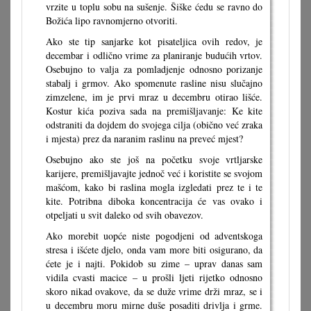
vrzite u toplu sobu na sušenje. Šiške ćedu se ravno do
Božića lipo ravnomjerno otvoriti.
Ako ste tip sanjarke kot pisateljica ovih redov, je
decembar i odlično vrime za planiranje budućih vrtov.
Osebujno to valja za pomladjenje odnosno porizanje
stabalj i grmov. Ako spomenute rasline nisu slučajno
zimzelene, im je prvi mraz u decembru otirao lišće.
Kostur kića poziva sada na premišljavanje: Ke kite
odstraniti da dojdem do svojega cilja (obično već zraka
i mjesta) prez da naranim raslinu na preveć mjest?
Osebujno ako ste još na početku svoje vrtljarske
karijere, premišljavajte jednoč već i koristite se svojom
mašćom, kako bi raslina mogla izgledati prez te i te
kite. Potribna diboka koncentracija će vas ovako i
otpeljati u svit daleko od svih obavezov.
Ako morebit uopće niste pogodjeni od adventskoga
stresa i išćete djelo, onda vam more biti osigurano, da
ćete je i najti. Pokidob su zime – uprav danas sam
vidila cvasti macice – u prošli ljeti rijetko odnosno
skoro nikad ovakove, da se duže vrime drži mraz, se i
u decembru moru mirne duše posaditi drivlja i grme.