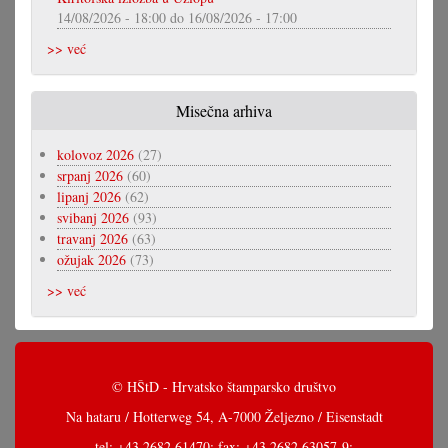
14/08/2026 - 18:00
do
16/08/2026 - 17:00
>> već
Misečna arhiva
kolovoz 2026
(27)
srpanj 2026
(60)
lipanj 2026
(62)
svibanj 2026
(93)
travanj 2026
(63)
ožujak 2026
(73)
>> već
© HŠtD - Hrvatsko štamparsko društvo
Na hataru / Hotterweg 54, A-7000 Željezno / Eisenstadt
tel: +43 2682 61470; fax: +43 2682 63057-9;