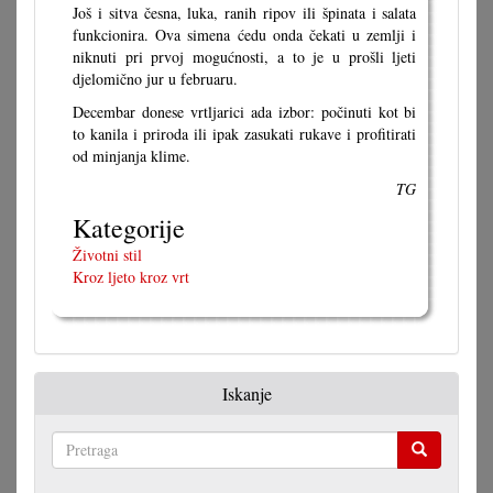
Još i sitva česna, luka, ranih ripov ili špinata i salata
funkcionira. Ova simena ćedu onda čekati u zemlji i
niknuti pri prvoj mogućnosti, a to je u prošli ljeti
djelomično jur u februaru.
Decembar donese vrtljarici ada izbor: počinuti kot bi
to kanila i priroda ili ipak zasukati rukave i profitirati
od minjanja klime.
TG
Kategorije
Životni stil
Kroz ljeto kroz vrt
Iskanje
Pretraga