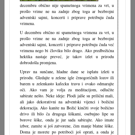
decembru obično nije spametnoga vrimena za vrt, u
prošlo vrime ne na zadnje zbog toga ar bezbrojni
adventski sajmi, koncerti i priprave potribuju čuda
vrimena.
U decembru obično ni spametnoga vrimena za vrt, u
prošlo vrime ne na zadnje zbog toga ar bezbrojni
adventski sajmi, koncerti i priprave potribuju čuda već
vrimena nego bi človiku bilo drago. Ako predbožićna
hektika nastaje preveć, je takov izlet u prirodu
dobrodošla promjena.
Uprav na sunčane, hladne dane se isplatu izleti u
prirodu. Gledajte u zelene igle črnogoričnih lozov ili
barem u zelenkasto kafecku travu i ovako odmarajte
oči. Ako vam je volja za meditacijom, odlučite
sabirate nešto. Neke ideje: Plodi jalše su prilični mali,
ali jako dekorativni na adventski vijenci i božićni
dekoracija. Ako kanite na Božić kinčiti svoje božićno
drivo ili bilo ča drugoga šiškami, osebujno lipe su
borove šiške, onda je jur sada sabirajte. Ako imate
izbor, zamite si još zatvorene, čim manje blatne šiške.
Doma je morete po potriboći još oprati, a onda je