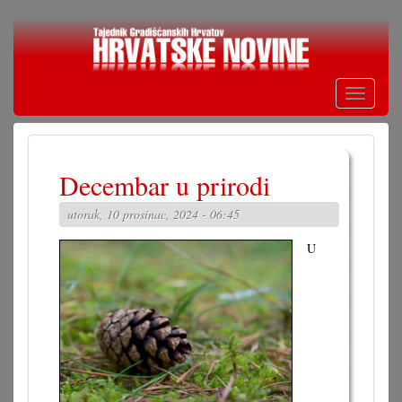
Skoči
na
glavni
sadržaj
Toggle
navigati
Decembar u prirodi
utorak, 10 prosinac, 2024 - 06:45
U