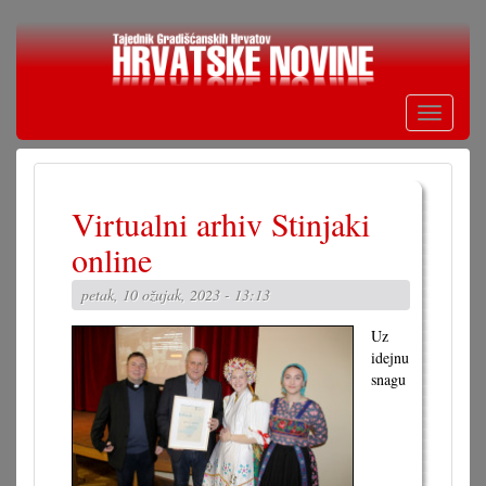
Skoči
na
glavni
sadržaj
Toggle
navigati
Virtualni arhiv Stinjaki
online
petak, 10 ožujak, 2023 - 13:13
Uz
idejnu
snagu