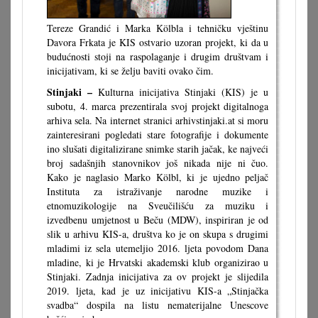
Tereze Grandić i Marka Kölbla i tehničku vještinu
Davora Frkata je KIS ostvario uzoran projekt, ki da u
budućnosti stoji na raspolaganje i drugim društvam i
inicijativam, ki se želju baviti ovako čim.
Stinjaki –
Kulturna inicijativa Stinjaki (KIS) je u
subotu, 4. marca prezentirala svoj projekt digitalnoga
arhiva sela. Na internet stranici arhivstinjaki.at si moru
zainteresirani pogledati stare fotografije i dokumente
ino slušati digitalizirane snimke starih jačak, ke najveći
broj sadašnjih stanovnikov još nikada nije ni čuo.
Kako je naglasio Marko Kölbl, ki je ujedno peljač
Instituta za istraživanje narodne muzike i
etnomuzikologije na Sveučilišću za muziku i
izvedbenu umjetnost u Beču (MDW), inspiriran je od
slik u arhivu KIS-a, društva ko je on skupa s drugimi
mladimi iz sela utemeljio 2016. ljeta povodom Dana
mladine, ki je Hrvatski akademski klub organizirao u
Stinjaki. Zadnja inicijativa za ov projekt je slijedila
2019. ljeta, kad je uz inicijativu KIS-a „Stinjačka
svadba“ dospila na listu nematerijalne Unescove