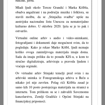
bašćine, jerba.
Mladi ljudi okolo Tereze Grandić i Marka Kölbla,
obadva angažirani i na području muzike i folklora, su
stavili molbu, da se „Stinjačka svadba“ upiše na
austrijsku nacionalnu listu Unescoa za nematerijalno
kulturno dobro. U oktobru 2020. ljeta se je to pak i
ostvarilo.
Virtualni online arhiv s audio i video-snimkami,
fotografijami i dokumenti daje mogućnost svim, da to
pogledaju. Kako je rekao Marko Kölbl, ljudi neznaju
koliko ovoga zanimljivoga materijala imaju doma.
Sada da imaju priliku da to posudu KIS-u, u kom to
stručno digitaliziraju, arhiviraju a pravoda ljudem i
vraćaju orginale.
Ov virtualni arhiv Stinjaki temelji pred svim i na
arhivski snimka iz Fonogramskoga arhiva u Beču a
nikako još nije završen. Polag riči Kölbla zasad je
samo kih 10 posto postojećega materijala na stranici u
internetu. Tom prilikom su se i zahvalili Saveznomu
kancelarstvu, Zemlji Gradišće i Općini Stinjaki na
financijskoj pripomoći.