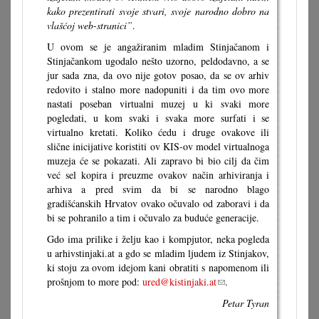
kako prezentirati svoje stvari, svoje narodno dobro na
vlašćoj web-stranici”
.
U ovom se je angažiranim mladim Stinjačanom i
Stinjačankom ugodalo nešto uzorno, peldodavno, a se
jur sada zna, da ovo nije gotov posao, da se ov arhiv
redovito i stalno more nadopuniti i da tim ovo more
nastati poseban virtualni muzej u ki svaki more
pogledati, u kom svaki i svaka more surfati i se
virtualno kretati. Koliko ćedu i druge ovakove ili
slične inicijative koristiti ov KIS-ov model virtualnoga
muzeja će se pokazati. Ali zapravo bi bio cilj da čim
već sel kopira i preuzme ovakov način arhiviranja i
arhiva a pred svim da bi se narodno blago
gradišćanskih Hrvatov ovako očuvalo od zaboravi i da
bi se pohranilo a tim i očuvalo za buduće generacije.
Gdo ima prilike i želju kao i kompjutor, neka pogleda
u arhivstinjaki.at a gdo se mladim ljudem iz Stinjakov,
ki stoju za ovom idejom kani obratiti s napomenom ili
prošnjom to more pod:
ured@kistinjaki.at
(link
.
sends
Petar Tyran
e-