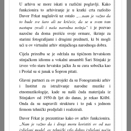
U arhivu se more iskati u različni poglavlji. Kako
funkcionira to arhiviranje je u kratki crta razložio
Davor Frkat naglašivši uz ostalo
„...nam je važno da
to bude sve šaro ali ne kričeće, da se u svem tom
nastupu zrcali i naša narodna nošnja“
i je pozvao
nazočne da doma preišću svoje ormare, škrinje za
starimi fotografijami i drugimi predmeti, ki bi mogli
ući u ov virtualni arhiv stinjačkoga narodnoga dobra.
Cijela priredba se je održala na tipičnom hrvatskom
stinjačkom idiomu a vokalni ansambli Šari Stinjaki je
izveo vrlo staru hrvatsku jačku Ja su cura sobočka kao
i Prošal su si junak u Šopron pitati.
Glavni partneri za ov projekt da su Fonogramski arhiv
i Institut za istraživanje narodne muzike i
etnomuzikologije, kade su našli čuda materijala iz
Stinjakov od 1950-ih ljet do danas, je rekao Kölbl.
Onda da su napravili strukturu i to pak s jednom
firmom tehnički predjelali i realizirali.
Davor Frkat je prezentirao kako ov arhiv funkcionira.
„Nam je važno da i drugi moru koristiti ov od nas
izdjelani model, ov tehnički vrlo dobro izdjelani način