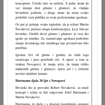
konceptom. Uzroki zato su različni. S jedne strani da
već nimaju dost glumic i glumcev, ki vladaju
hrvatskim jezikom, s druge strani da moru ovako
pridobiti veću publiku za svoje profesionalne igrokaze.
Ov put je rješenje ovako izgledalo, da je režiser Martin
Novaković preuzeo ulogu konferencijera, ka je bila po
hrvatsku. Ostalih devet glumic i glumcev je svoj dio
igralo po nimšku. Za razumivanje igrokaza podrobno
znanje hrvatskoga niti nimškoga nije prvenstveno bilo
potribno.
Igrokaz živi od glume i gestike, ke čuda toga
izražavaju i prez potribnih riči. A uprav u tom se
istaknu Novogorci, ki imaju sriću, da imaju toliko
nadarenih glumic i glumcev, ljetos još i s četirimi
novimi mladimi ženami.
Hartmann djela 20 ljet s Novogorci
Hrvatski dio je prevodio Robert Novaković, za ostali
koncept i režiju su bili odgovorni Jožef Hartmann i
Martin Novaković.
Hartmanna, ki djela i s drugimi kazališnimi grupami