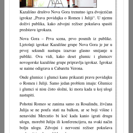
Kazališno društvo Nova Gora trenutno igra dvojezičan
igrokaz „Prava povidajka o Romeu i Juliji“. U njemu
doživi publika, kako zdvojni režiser pokušava spasiti
predstavu igrokaza.
Nova Gora – Prva scena, prvo posmih iz publike.
Ljetošnji igrokaz Kazališne grupe Nova Gora je jur u
prvoj sekundi nastupa izazvao glasno smijanje u
publiki. Ova vidi, kako deset glumic i glumcev
novogorske kazališne grupe pripravlja igrokaz. Igrokaz
se naime odigrava u Cabaretu Verona.
Onde glumice i glumci kanu prikazati pravu povidajku
o Romeu i Juliji. Samo jedan problem imaju: Glumice
i glumci si nisu čisto složni, ki mora kada u koj ulogi
nastupiti.
Pohotni Romeo se zanima samo za Rosalindu, živčana
Julija se ne poufa stati na balkon, ar se boji višine i
nenavidni Mercutio bi koč kada kanio igrati drugu
ulogu, morebit Juliju ili konferencijera, na svaki način
bolju ulogu. Zdvojni i nervozni režiser pokušava