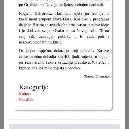
po Gradišću, su Novogorci ljetos osebujno istaknuli.
Rodjeni Kalištrofac Hartmann djela jur 20 ljet s
kazališnom grupom Nova Gora. Kot piše u programu
da je je Hartmann uvijek ohrabrio ostvariti njeve ideje
i je dodavao svoje. Ovako da su Novogorci došli na
svoj cilj, zabavljati publiku, i to čuda puti i
nekonvencionalnimi kusići.
Da je put uspješan, dokazuju broji pohodov. Na sve
četire termine dohadja kih 400 ljudi, mjesta su unjapr
jur rezervirana. Tako i za zadnju predstavu, 9.7.2023.,
kade je nek još malo mjesta slobodno.
Tereza Grandić
Kategorije
Kultura
Kazališće