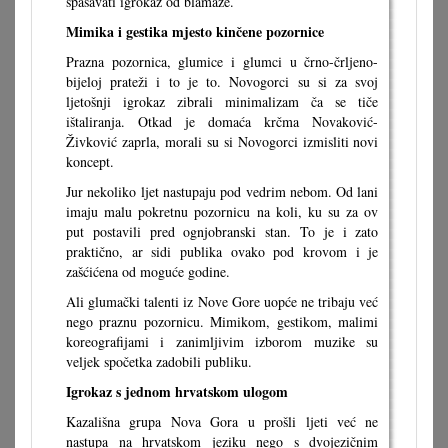
spašavati igrokaz od blamaže.
Mimika i gestika mjesto kinčene pozornice
Prazna pozornica, glumice i glumci u črno-črljeno-
bijeloj prateži i to je to. Novogorci su si za svoj
ljetošnji igrokaz zibrali minimalizam ča se tiče
ištaliranja. Otkad je domaća krčma Novaković-
Živković zaprla, morali su si Novogorci izmisliti novi
koncept.
Jur nekoliko ljet nastupaju pod vedrim nebom. Od lani
imaju malu pokretnu pozornicu na koli, ku su za ov
put postavili pred ognjobranski stan. To je i zato
praktično, ar sidi publika ovako pod krovom i je
zašćićena od moguće godine.
Ali glumački talenti iz Nove Gore uopće ne tribaju već
nego praznu pozornicu. Mimikom, gestikom, malimi
koreografijami i zanimljivim izborom muzike su
veljek spočetka zadobili publiku.
Igrokaz s jednom hrvatskom ulogom
Kazališna grupa Nova Gora u prošli ljeti već ne
nastupa na hrvatskom jeziku nego s dvojezičnim