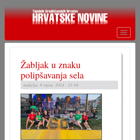
Skoči
na
glavni
sadržaj
Toggle
navigati
Žabljak u znaku
polipšavanja sela
nedjelja, 8 rujan, 2024 - 21:04