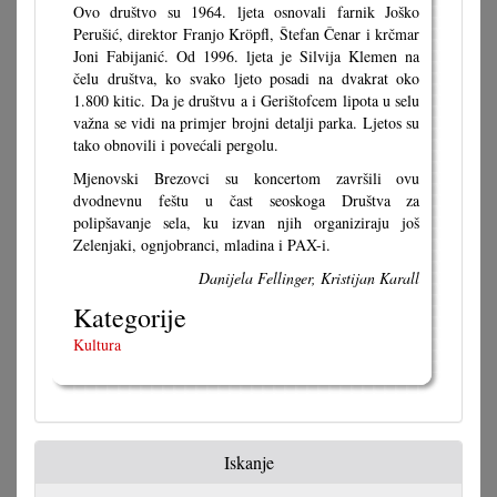
Ovo društvo su 1964. ljeta osnovali farnik Joško
Perušić, direktor Franjo Kröpfl, Štefan Čenar i krčmar
Joni Fabijanić. Od 1996. ljeta je Silvija Klemen na
čelu društva, ko svako ljeto posadi na dvakrat oko
1.800 kitic. Da je društvu a i Gerištofcem lipota u selu
važna se vidi na primjer brojni detalji parka. Ljetos su
tako obnovili i povećali pergolu.
Mjenovski Brezovci su koncertom završili ovu
dvodnevnu feštu u čast seoskoga Društva za
polipšavanje sela, ku izvan njih organiziraju još
Zelenjaki, ognjobranci, mladina i PAX-i.
Danijela Fellinger, Kristijan Karall
Kategorije
Kultura
Iskanje