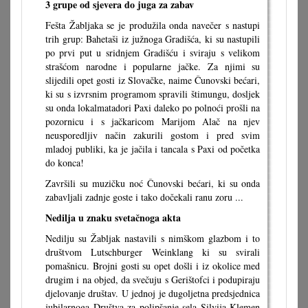
3 grupe od sjevera do juga za zabav
Fešta Žabljaka se je produžila onda navečer s nastupi
trih grup: Bahetaši iz južnoga Gradišća, ki su nastupili
po prvi put u sridnjem Gradišću i sviraju s velikom
strašćom narodne i popularne jačke. Za njimi su
slijedili opet gosti iz Slovačke, naime Čunovski bećari,
ki su s izvrsnim programom spravili štimungu, dosljek
su onda lokalmatadori Paxi daleko po polnoći prošli na
pozornicu i s jačkaricom Marijom Alač na njev
neusporedljiv način zakurili gostom i pred svim
mladoj publiki, ka je jačila i tancala s Paxi od početka
do konca!
Završili su muzičku noć Čunovski bećari, ki su onda
zabavljali zadnje goste i tako dočekali ranu zoru ...
Nedilja u znaku svetačnoga akta
Nedilju su Žabljak nastavili s nimškom glazbom i to
društvom Lutschburger Weinklang ki su svirali
pomašnicu. Brojni gosti su opet došli i iz okolice med
drugim i na objed, da svečuju s Gerištofci i podupiraju
djelovanje društav. U jednoj je dugoljetna predsjednica
jubilarnoga Društva za polipšanje sela Silvija Klemen