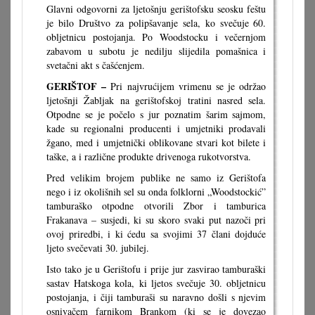
Glavni odgovorni za ljetošnju gerištofsku seosku feštu
je bilo Društvo za polipšavanje sela, ko svečuje 60.
obljetnicu postojanja. Po Woodstocku i večernjom
zabavom u subotu je nedilju slijedila pomašnica i
svetačni akt s čašćenjem.
GERIŠTOF –
Pri najvrućijem vrimenu se je održao
ljetošnji Žabljak na gerištofskoj tratini nasred sela.
Otpodne se je počelo s jur poznatim šarim sajmom,
kade su regionalni producenti i umjetniki prodavali
žgano, med i umjetnički oblikovane stvari kot bilete i
taške, a i različne produkte drivenoga rukotvorstva.
Pred velikim brojem publike ne samo iz Gerištofa
nego i iz okolišnih sel su onda folklorni „Woodstockić”
tamburaško otpodne otvorili Zbor i tamburica
Frakanava – susjedi, ki su skoro svaki put nazoči pri
ovoj priredbi, i ki ćedu sa svojimi 37 člani dojduće
ljeto svečevati 30. jubilej.
Isto tako je u Gerištofu i prije jur zasvirao tamburaški
sastav Hatskoga kola, ki ljetos svečuje 30. obljetnicu
postojanja, i čiji tamburaši su naravno došli s njevim
osnivačem farnikom Brankom (ki se je dovezao