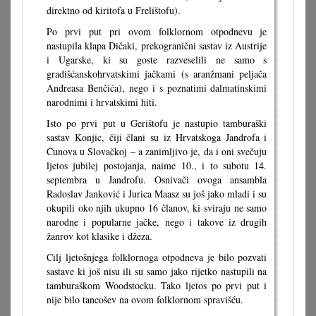
direktno od kiritofa u Frelištofu).
Po prvi put pri ovom folklornom otpodnevu je
nastupila klapa Dičaki, prekogranični sastav iz Austrije
i Ugarske, ki su goste razveselili ne samo s
gradišćanskohrvatskimi jačkami (s aranžmani peljača
Andreasa Benčića), nego i s poznatimi dalmatinskimi
narodnimi i hrvatskimi hiti.
Isto po prvi put u Gerištofu je nastupio tamburaški
sastav Konjic, čiji člani su iz Hrvatskoga Jandrofa i
Čunova u Slovačkoj – a zanimljivo je, da i oni svečuju
ljetos jubilej postojanja, naime 10., i to subotu 14.
septembra u Jandrofu. Osnivači ovoga ansambla
Radoslav Janković i Jurica Maasz su još jako mladi i su
okupili oko njih ukupno 16 članov, ki sviraju ne samo
narodne i popularne jačke, nego i takove iz drugih
žanrov kot klasike i džeza.
Cilj ljetošnjega folklornoga otpodneva je bilo pozvati
sastave ki još nisu ili su samo jako rijetko nastupili na
tamburaškom Woodstocku. Tako ljetos po prvi put i
nije bilo tancošev na ovom folklornom spravišću.