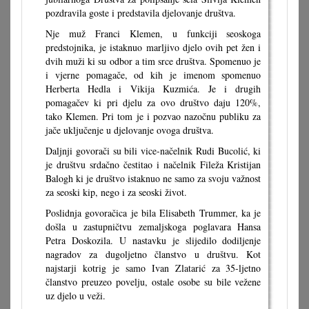
pozdravila goste i predstavila djelovanje društva.
Nje muž Franci Klemen, u funkciji seoskoga
predstojnika, je istaknuo marljivo djelo ovih pet žen i
dvih muži ki su odbor a tim srce društva. Spomenuo je
i vjerne pomagače, od kih je imenom spomenuo
Herberta Hedla i Vikija Kuzmića. Je i drugih
pomagačev ki pri djelu za ovo društvo daju 120%,
tako Klemen. Pri tom je i pozvao nazočnu publiku za
jače uključenje u djelovanje ovoga društva.
Daljnji govorači su bili vice-načelnik Rudi Bucolić, ki
je društvu srdačno čestitao i načelnik Fileža Kristijan
Balogh ki je društvo istaknuo ne samo za svoju važnost
za seoski kip, nego i za seoski život.
Poslidnja govoračica je bila Elisabeth Trummer, ka je
došla u zastupničtvu zemaljskoga poglavara Hansa
Petra Doskozila. U nastavku je slijedilo dodiljenje
nagradov za dugoljetno članstvo u društvu. Kot
najstarji kotrig je samo Ivan Zlatarić za 35-ljetno
članstvo preuzeo povelju, ostale osobe su bile vežene
uz djelo u veži.