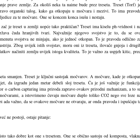
anje prave zemlje. Za okoliš neka ta naime bude prez treseta. Treset (Torf) j
ravo organski talog, kako ga otkopaju u močvara i mezivi. To ima pravod
ljedice za te močvare. One se koncem konca isušu i nestaju.
 zač je treset u zemlji uopće tako praktičan? Treset ima kiselu ph-vridnost i n
ržava čuda hranjivih tvari. Najvažnije njegovo svojstvo je to, da se ov
menuta svojstva ne minjaju, ako je jednoč otkopan. To je pravoda odlično z
ustriju. Zbog uvijek istih svojstav, moru oni iz treseta, ilovače gnjoja i drugi
atkov načiniti zemlju uvijek istoga kvaliteta. To je važno za uspjeh kitic, pre
eseta smanjen. Treset je ključni sastojak močvarov. A močvare, kade je otkopa
ljet, da izgradu jedan metar debeli sloj treseta. Ča je još važnije je funkcij
vor o carbon capturing ima priroda zapravo ovakov prirodni mehanizam, a to s
očvarami, a istovrimeno čuvaju močvare duplo toliko CO2 nego sve loze n
bi ada važno, da se ovakove močvare ne otvaraju, ar onda pravoda i ispušćaju t
ć ne postoji, ostaje pitanje:
sto tako dobre kot one s tresetom. One se obično sastoju od komposta, vlakn