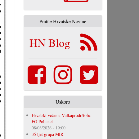
e
a
Pratite Hrvatske Novine
a
a
HN Blog
a
h
d
n
a
u
a
a
Uskoro
Hrvatski večer u Vulkaprodrštofu:
FG Poljanci
08/08/2026 - 19:00
35 ljet grupa MIR
a