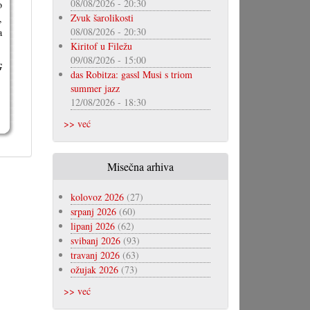
08/08/2026 - 20:30
o
Zvuk šarolikosti
,
08/08/2026 - 20:30
a
Kiritof u Filežu
09/08/2026 - 15:00
G
das Robitza: gassl Musi s triom
summer jazz
12/08/2026 - 18:30
>> već
Misečna arhiva
kolovoz 2026
(27)
srpanj 2026
(60)
lipanj 2026
(62)
svibanj 2026
(93)
travanj 2026
(63)
ožujak 2026
(73)
>> već