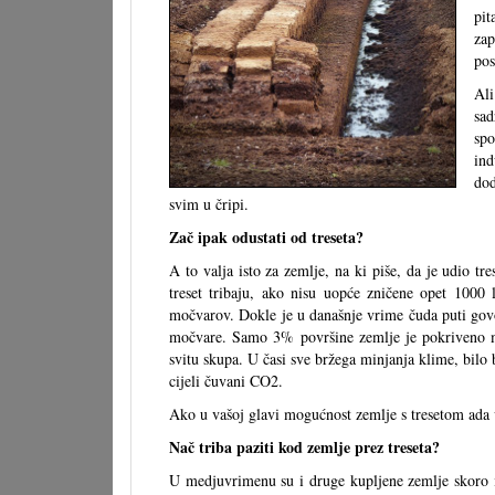
pit
zap
pos
Ali
sad
spo
ind
dod
svim u čripi.
Zač ipak odustati od treseta?
A to valja isto za zemlje, na ki piše, da je udio tr
treset tribaju, ako nisu uopće zničene opet 1000 
močvarov. Dokle je u današnje vrime čuda puti go
močvare. Samo 3% površine zemlje je pokriveno m
svitu skupa. U časi sve bržega minjanja klime, bilo 
cijeli čuvani CO2.
Ako u vašoj glavi mogućnost zemlje s tresetom ada ve
Nač triba paziti kod zemlje prez treseta?
U medjuvrimenu su i druge kupljene zemlje skoro i