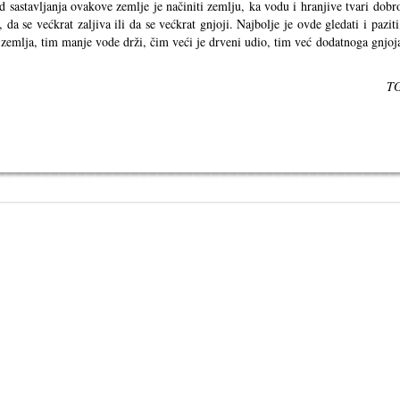
d sastavljanja ovakove zemlje je načiniti zemlju, ka vodu i hranjive tvari dobr
 da se većkrat zaljiva ili da se većkrat gnjoji. Najbolje je ovde gledati i paziti
 zemlja, tim manje vode drži, čim veći je drveni udio, tim već dodatnoga gnjoj
T