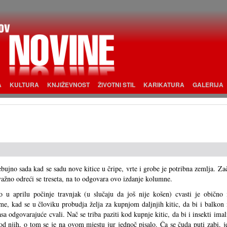
A
KULTURA
KNJIŽEVNOST
ŽIVOTNI STIL
KARIKATURA
GALERIJA
bujno sada kad se sadu nove kitice u čripe, vrte i grobe je potribna zemlja. Zac
važno odreći se treseta, na to odgovara ovo izdanje kolumne.
 u aprilu počinje travnjak (u slučaju da još nije košen) cvasti je obično 
me, kad se u človiku probudja želja za kupnjom daljnjih kitic, da bi i balkon 
asa odgovarajuće cvali. Nač se triba paziti kod kupnje kitic, da bi i insekti imal
 od njih, o tom se je na ovom mjestu jur jednoč pisalo. Ča se čuda puti zabi, j