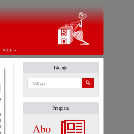
HŠTD
Iskanje
Pretraga
̌
Pretplata
i
i
Abo
i
e