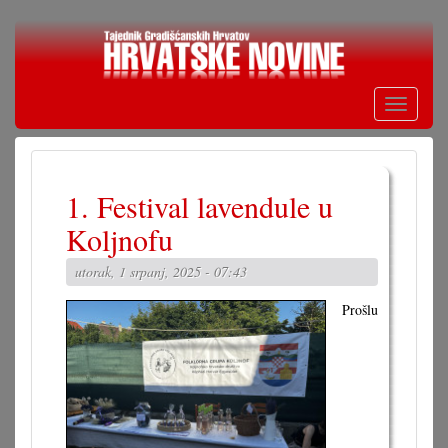
Skoči
na
glavni
sadržaj
Toggle
navigati
1. Festival lavendule u
Koljnofu
utorak, 1 srpanj, 2025 - 07:43
Prošlu