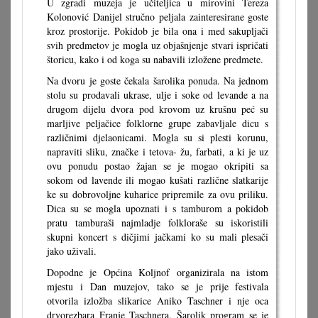
U zgradi muzeja je učiteljica u mirovini Tereza
Kolonović Danijel stručno peljala zainteresirane goste
kroz prostorije. Pokidob je bila ona i med sakupljači
svih predmetov je mogla uz objašnjenje stvari ispričati
štoricu, kako i od koga su nabavili izložene predmete.
Na dvoru je goste čekala šarolika ponuda. Na jednom
stolu su prodavali ukrase, ulje i soke od levande a na
drugom dijelu dvora pod krovom uz krušnu peć su
marljive peljačice folklorne grupe zabavljale dicu s
različnimi djelaonicami. Mogla su si plesti korunu,
napraviti sliku, značke i tetova- žu, farbati, a ki je uz
ovu ponudu postao žajan se je mogao okripiti sa
sokom od lavende ili mogao kušati različne slatkarije
ke su dobrovoljne kuharice pripremile za ovu priliku.
Dica su se mogla upoznati i s tamburom a pokidob
pratu tamburaši najmladje folkloraše su iskoristili
skupni koncert s dičjimi jačkami ko su mali plesači
jako uživali.
Dopodne je Općina Koljnof organizirala na istom
mjestu i Dan muzejov, tako se je prije festivala
otvorila izložba slikarice Aniko Taschner i nje oca
drvorezbara Franje Taschnera. Šarolik program se je