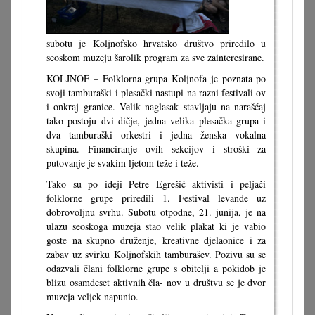
subotu je Koljnofsko hrvatsko društvo priredilo u
seoskom muzeju šarolik program za sve zainteresirane.
KOLJNOF – Folklorna grupa Koljnofa je poznata po
svoji tamburaški i plesački nastupi na razni festivali ov
i onkraj granice. Velik naglasak stavljaju na narašćaj
tako postoju dvi dičje, jedna velika plesačka grupa i
dva tamburaški orkestri i jedna ženska vokalna
skupina. Financiranje ovih sekcijov i stroški za
putovanje je svakim ljetom teže i teže.
Tako su po ideji Petre Egrešić aktivisti i peljači
folklorne grupe priredili 1. Festival levande uz
dobrovoljnu svrhu. Subotu otpodne, 21. junija, je na
ulazu seoskoga muzeja stao velik plakat ki je vabio
goste na skupno druženje, kreativne djelaonice i za
zabav uz svirku Koljnofskih tamburašev. Pozivu su se
odazvali člani folklorne grupe s obitelji a pokidob je
blizu osamdeset aktivnih čla- nov u društvu se je dvor
muzeja veljek napunio.