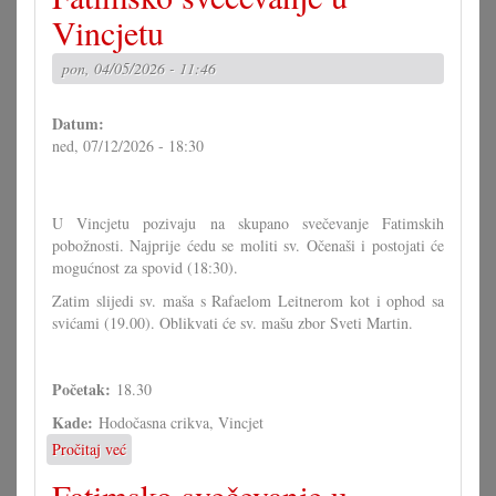
audiopovidajke
Vincjetu
"Šarica"
pon, 04/05/2026 - 11:46
Datum:
ned, 07/12/2026 - 18:30
U Vincjetu pozivaju na skupano svečevanje Fatimskih
pobožnosti. Najprije ćedu se moliti sv. Očenaši i postojati će
mogućnost za spovid (18:30).
Zatim slijedi sv. maša s Rafaelom Leitnerom kot i ophod sa
svićami (19.00). Oblikvati će sv. mašu zbor Sveti Martin.
Početak:
18.30
Kade:
Hodočasna crikva, Vincjet
Pročitaj već
o
Fatimsko
svečevanje