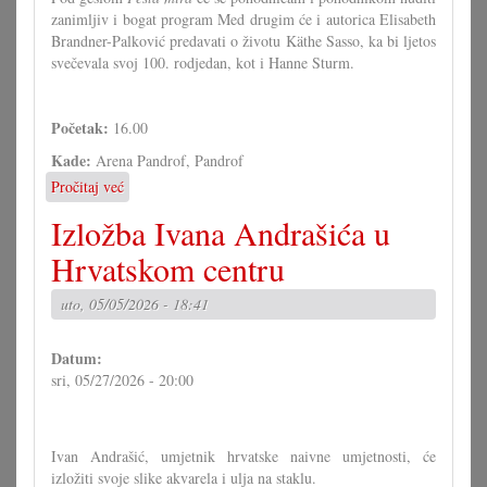
zanimljiv i bogat program Med drugim će i autorica Elisabeth
Brandner-Palković predavati o životu Käthe Sasso, ka bi ljetos
svečevala svoj 100. rodjedan, kot i Hanne Sturm.
Početak:
16.00
Kade:
Arena Pandrof, Pandrof
Pročitaj već
o
Spomen-
Izložba Ivana Andrašića u
priredba
za
Hrvatskom centru
žrtve
NS-
uto, 05/05/2026 - 18:41
režima
u
Datum:
Pandrofu
sri, 05/27/2026 - 20:00
Ivan Andrašić, umjetnik hrvatske naivne umjetnosti, će
izložiti svoje slike akvarela i ulja na staklu.