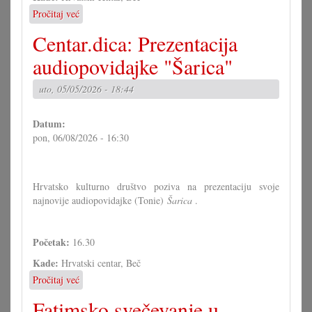
Pročitaj već
o
Dodiljenje
Centar.dica: Prezentacija
kulturne
nagrade
audiopovidajke "Šarica"
METRON
uto, 05/05/2026 - 18:44
Datum:
pon, 06/08/2026 - 16:30
Hrvatsko kulturno društvo poziva na prezentaciju svoje
najnovije audiopovidajke (Tonie)
Šarica
​​​​.
Početak:
16.30
Kade:
Hrvatski centar, Beč
Pročitaj već
o
Centar.dica:
Fatimsko svečevanje u
Prezentacija