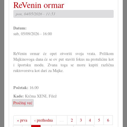
ReVenin ormar
svečevanje
u
pon, 04/05/2026 - 11:53
Vincjetu
Datum:
sub, 05/09/2026 - 16:00
ReVenin ormar će opet otvoriti svoja vrata. Prilikom
Majkinovoga dana će se ov put staviti fokus na protulićnu kot
i športsku modu. Zvana toga se moru kupiti različna
ruktovorstva kot dari za Majke.
Početak:
16.00
Kade:
Krčma XENI, Filež
Pročitaj već
o
ReVenin
ormar
« prva
‹ prethodna
…
2
3
4
5
6