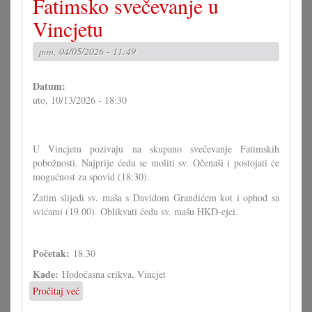
Fatimsko svečevanje u
svečevanje
u
Vincjetu
Vincjetu
pon, 04/05/2026 - 11:49
Datum:
uto, 10/13/2026 - 18:30
U Vincjetu pozivaju na skupano svečevanje Fatimskih
pobožnosti. Najprije ćedu se moliti sv. Očenaši i postojati će
mogućnost za spovid (18:30).
Zatim slijedi sv. maša s Davidom Grandićem kot i ophod sa
svićami (19.00). Oblikvati ćedu sv. mašu HKD-ejci.
Početak:
18.30
Kade:
Hodočasna crikva, Vincjet
Pročitaj već
o
Fatimsko