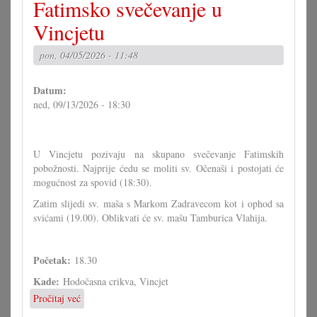
Fatimsko svečevanje u
svečevanje
u
Vincjetu
Vincjetu
pon, 04/05/2026 - 11:48
Datum:
ned, 09/13/2026 - 18:30
U Vincjetu pozivaju na skupano svečevanje Fatimskih
pobožnosti. Najprije ćedu se moliti sv. Očenaši i postojati će
mogućnost za spovid (18:30).
Zatim slijedi sv. maša s Markom Zadravecom kot i ophod sa
svićami (19.00). Oblikvati će sv. mašu Tamburica Vlahija.
Početak:
18.30
Kade:
Hodočasna crikva, Vincjet
Pročitaj već
o
Fatimsko