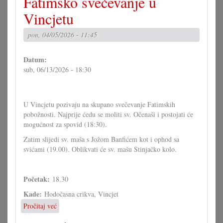
Fatimsko svečevanje u
svečevanje
u
Vincjetu
Vincjetu
pon, 04/05/2026 - 11:45
Datum:
sub, 06/13/2026 - 18:30
U Vincjetu pozivaju na skupano svečevanje Fatimskih
pobožnosti. Najprije ćedu se moliti sv. Očenaši i postojati će
mogućnost za spovid (18:30).
Zatim slijedi sv. maša s Jožom Banfićem kot i ophod sa
svićami (19.00). Oblikvati će sv. mašu Stinjačko kolo.
Početak:
18.30
Kade:
Hodočasna crikva, Vincjet
Pročitaj već
o
Fatimsko