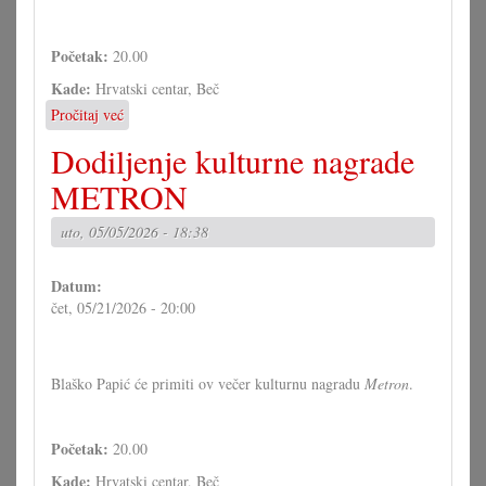
Početak:
20.00
Kade:
Hrvatski centar, Beč
Pročitaj već
o
Izložba
Dodiljenje kulturne nagrade
Ivana
Andrašića
METRON
u
Hrvatskom
uto, 05/05/2026 - 18:38
centru
Datum:
čet, 05/21/2026 - 20:00
Blaško Papić će primiti ov večer kulturnu nagradu
Metron
.
Početak:
20.00
Kade:
Hrvatski centar, Beč