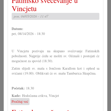
Fatimsko svečevanje u
u
Vincjetu
Vincjetu
pon, 04/05/2026 - 11:47
Datum:
pet, 08/14/2026 - 18:30
U Vincjetu pozivaju na skupano svečevanje Fatimskih
pobožnosti. Najprije ćedu se moliti sv. Očenaši i postojati će
mogućnost za spovid (18:30).
Zatim slijedi sv. maša s Jončiom Karallom kot i ophod sa
svićami (19.00). Oblikvati će sv. mašu Tamburica Skupčina.
Početak:
18.30
Kade:
Hodočasna crikva, Vincjet
Pročitaj već
o
Fatimsko