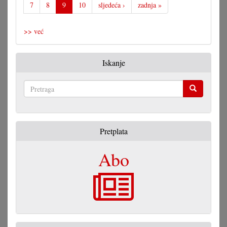
7
8
9
10
sljedeća ›
zadnja »
>> već
Iskanje
Pretraga
Pretplata
Abo