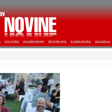
A
KULTURA
KNJIŽEVNOST
ŽIVOTNI STIL
KARIKATURA
GALERIJA