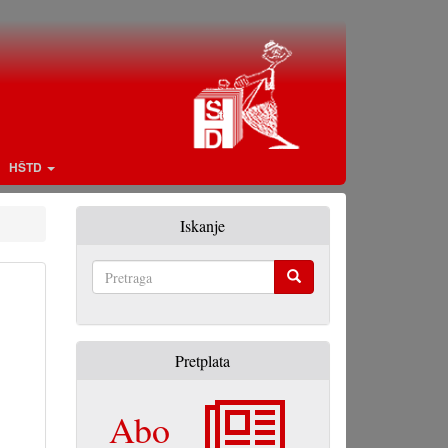
HŠTD
Iskanje
Pretraga
Pretplata
Abo