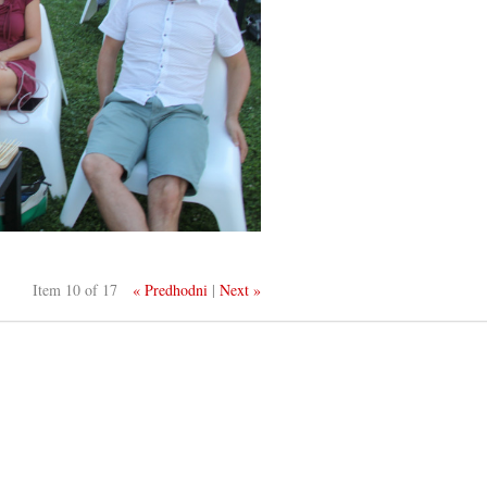
Item 10 of 17
« Predhodni
|
Next »