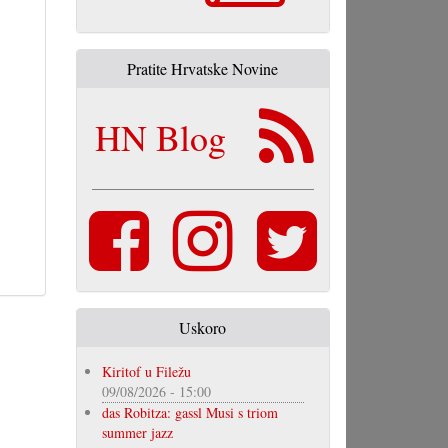
Pratite Hrvatske Novine
HN Blog
Uskoro
Kiritof u Filežu
09/08/2026 - 15:00
das Robitza: gassl Musi s triom
summer jazz