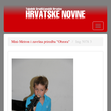
Skoči
na
glavni
sadržaj
Toggle
navigati
Mini-Metron i završna priredba "Obzora"
Img 5078 3