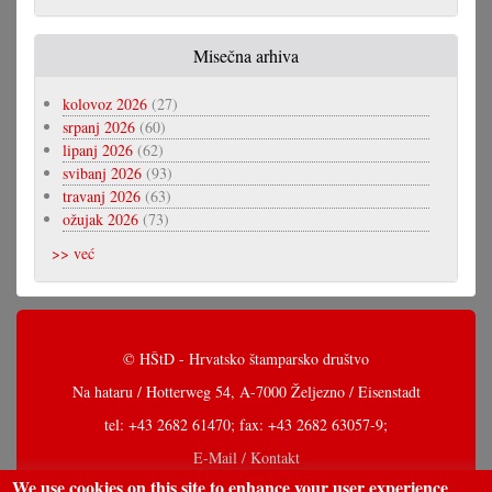
Misečna arhiva
kolovoz 2026
(27)
srpanj 2026
(60)
lipanj 2026
(62)
svibanj 2026
(93)
travanj 2026
(63)
ožujak 2026
(73)
>> već
© HŠtD - Hrvatsko štamparsko društvo
Na hataru / Hotterweg 54, A-7000 Željezno / Eisenstadt
tel: +43 2682 61470; fax: +43 2682 63057-9;
E-Mail / Kontakt
We use cookies on this site to enhance your user experience