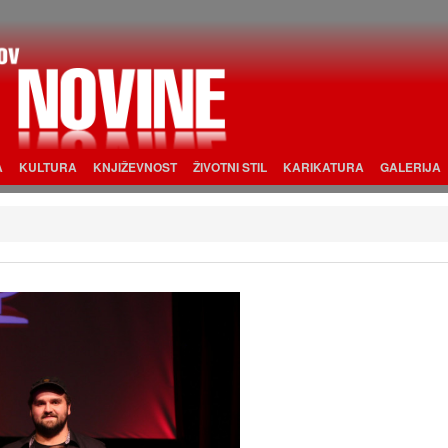
A
KULTURA
KNJIŽEVNOST
ŽIVOTNI STIL
KARIKATURA
GALERIJA