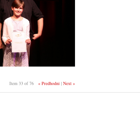
Item 33 of 76
« Predhodni
|
Next »