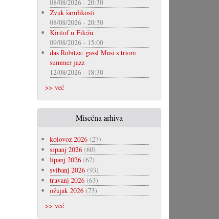
08/08/2026 - 20:30
Zvuk šarolikosti
08/08/2026 - 20:30
Kiritof u Filežu
09/08/2026 - 15:00
das Robitza: gassl Musi s triom
summer jazz
12/08/2026 - 18:30
>> već
Misečna arhiva
kolovoz 2026
(27)
srpanj 2026
(60)
lipanj 2026
(62)
svibanj 2026
(93)
travanj 2026
(63)
ožujak 2026
(73)
>> već