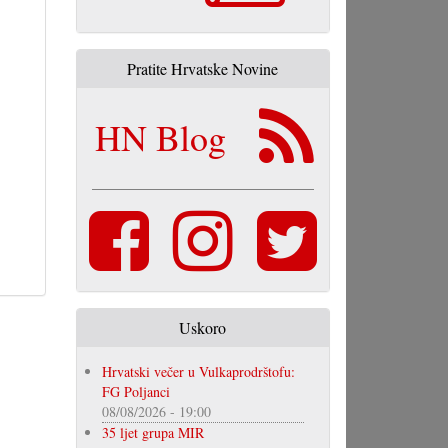
Pratite Hrvatske Novine
HN Blog
Uskoro
Hrvatski večer u Vulkaprodrštofu:
FG Poljanci
08/08/2026 - 19:00
35 ljet grupa MIR