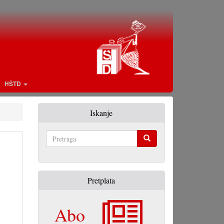
HŠTD
Iskanje
Pretraga
Pretplata
Abo