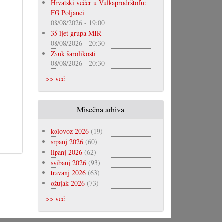
Hrvatski večer u Vulkaprodrštofu:
FG Poljanci
08/08/2026 - 19:00
35 ljet grupa MIR
08/08/2026 - 20:30
Zvuk šarolikosti
08/08/2026 - 20:30
>> već
Misečna arhiva
kolovoz 2026
(19)
srpanj 2026
(60)
lipanj 2026
(62)
svibanj 2026
(93)
travanj 2026
(63)
ožujak 2026
(73)
>> već