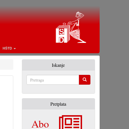
HŠTD
Iskanje
Pretraga
Pretplata
Abo