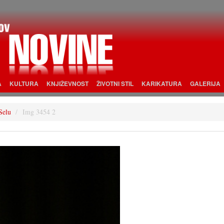
A
KULTURA
KNJIŽEVNOST
ŽIVOTNI STIL
KARIKATURA
GALERIJA
Selu
Img 3454 2