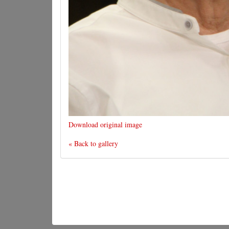
Download original image
« Back to gallery