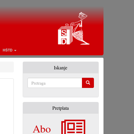
HŠTD
Iskanje
Pretraga
Pretplata
Abo