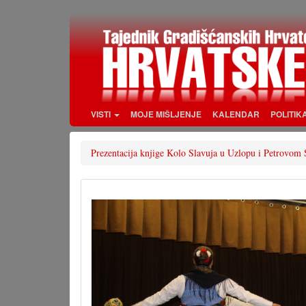
Skoči
na
glavni
sadržaj
VISTI
MOJE MIŠLJENJE
KALENDAR
POLITIK
Prezentacija knjige Kolo Slavuja u Uzlopu i Petrovom 