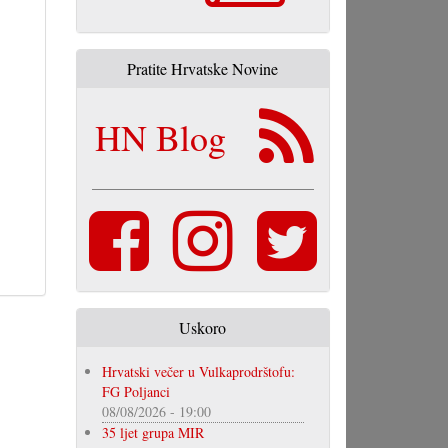
Pratite Hrvatske Novine
HN Blog
Uskoro
Hrvatski večer u Vulkaprodrštofu:
FG Poljanci
08/08/2026 - 19:00
35 ljet grupa MIR