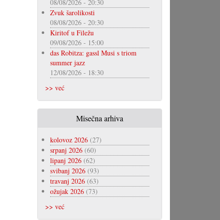
08/08/2026 - 20:30
Zvuk šarolikosti
08/08/2026 - 20:30
Kiritof u Filežu
09/08/2026 - 15:00
das Robitza: gassl Musi s triom
summer jazz
12/08/2026 - 18:30
>> već
Misečna arhiva
kolovoz 2026
(27)
srpanj 2026
(60)
lipanj 2026
(62)
svibanj 2026
(93)
travanj 2026
(63)
ožujak 2026
(73)
>> već