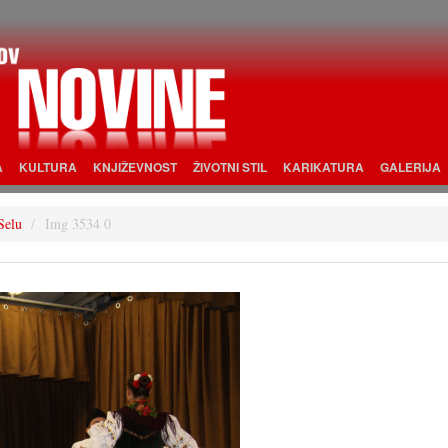
A
KULTURA
KNJIŽEVNOST
ŽIVOTNI STIL
KARIKATURA
GALERIJA
Selu
Img 3534 0