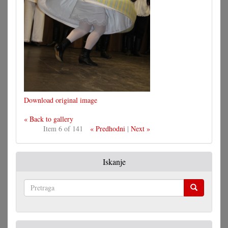
Download original image
« Back to gallery
Item 6 of 141
« Predhodni
|
Next »
Iskanje
Pretraga