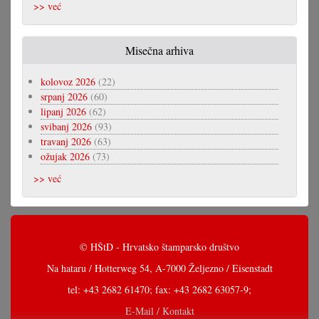
>> već
Misečna arhiva
kolovoz 2026
(22)
srpanj 2026
(60)
lipanj 2026
(62)
svibanj 2026
(93)
travanj 2026
(63)
ožujak 2026
(73)
>> već
© HŠtD - Hrvatsko štamparsko društvo
Na hataru / Hotterweg 54, A-7000 Željezno / Eisenstadt
tel: +43 2682 61470; fax: +43 2682 63057-9;
E-Mail / Kontakt