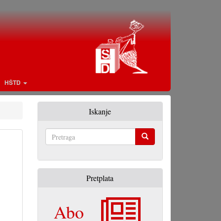
HŠTD
Iskanje
Pretraga
Pretplata
Abo