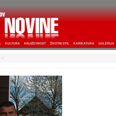
A
KULTURA
KNJIŽEVNOST
ŽIVOTNI STIL
KARIKATURA
GALERIJA
1 0