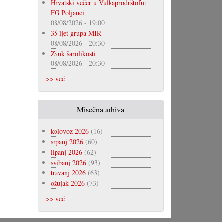
Hrvatski večer u Vulkaprodrštofu:
FG Poljanci
08/08/2026 - 19:00
35 ljet grupa MIR
08/08/2026 - 20:30
Zvuk šarolikosti
08/08/2026 - 20:30
>> već
Misečna arhiva
kolovoz 2026
(16)
srpanj 2026
(60)
lipanj 2026
(62)
svibanj 2026
(93)
travanj 2026
(63)
ožujak 2026
(73)
>> već