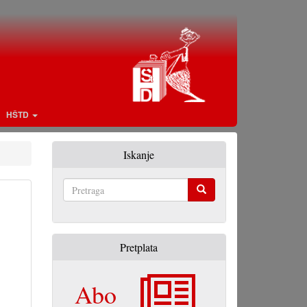
HŠTD
Iskanje
Pretraga
Pretplata
Abo