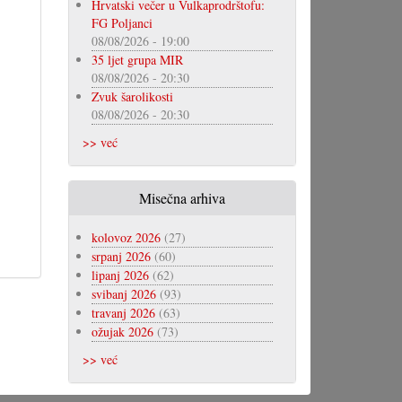
Hrvatski večer u Vulkaprodrštofu:
FG Poljanci
08/08/2026 - 19:00
35 ljet grupa MIR
08/08/2026 - 20:30
Zvuk šarolikosti
08/08/2026 - 20:30
>> već
Misečna arhiva
kolovoz 2026
(27)
srpanj 2026
(60)
lipanj 2026
(62)
svibanj 2026
(93)
travanj 2026
(63)
ožujak 2026
(73)
>> već