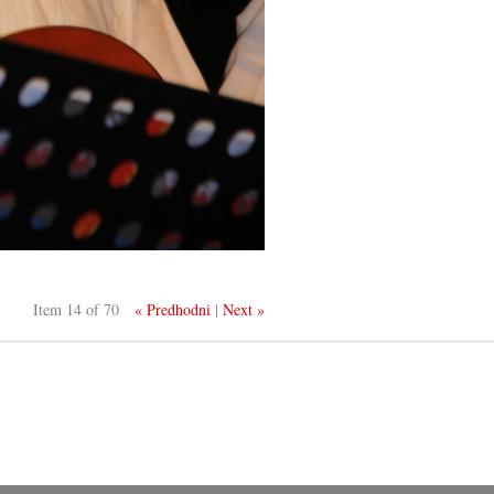
Item 14 of 70
« Predhodni
|
Next »