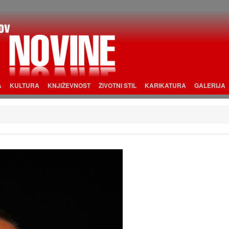
A
KULTURA
KNJIŽEVNOST
ŽIVOTNI STIL
KARIKATURA
GALERIJA