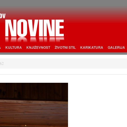
A
KULTURA
KNJIŽEVNOST
ŽIVOTNI STIL
KARIKATURA
GALERIJA
62