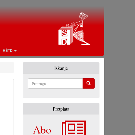
HŠTD
Iskanje
Pretraga
Pretplata
Abo