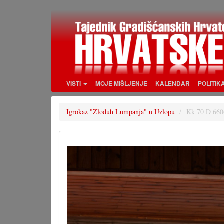
Skoči
na
glavni
sadržaj
VISTI
MOJE MIŠLJENJE
KALENDAR
POLITIK
Igrokaz "Zloduh Lumpanja" u Uzlopu
Kk 70 D 660