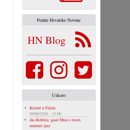
Pratite Hrvatske Novine
HN Blog
Uskoro
Kiritof u Filežu
09/08/2026 - 15:00
das Robitza: gassl Musi s triom
summer jazz