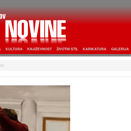
A
KULTURA
KNJIŽEVNOST
ŽIVOTNI STIL
KARIKATURA
GALERIJA
48