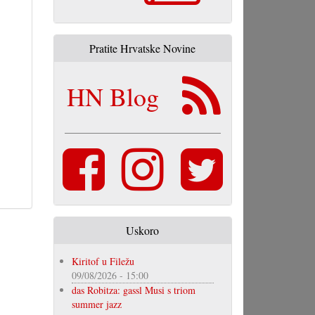
Pratite Hrvatske Novine
HN Blog
Uskoro
Kiritof u Filežu
09/08/2026 - 15:00
das Robitza: gassl Musi s triom
summer jazz