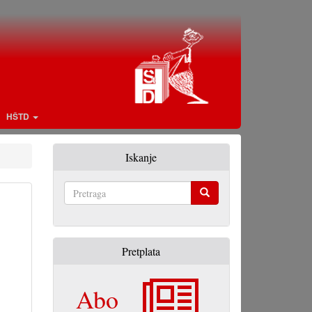
HŠTD
Iskanje
Pretraga
Pretplata
Abo