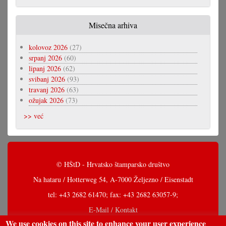
Misečna arhiva
kolovoz 2026
(27)
srpanj 2026
(60)
lipanj 2026
(62)
svibanj 2026
(93)
travanj 2026
(63)
ožujak 2026
(73)
>> već
© HŠtD - Hrvatsko štamparsko društvo
Na hataru / Hotterweg 54, A-7000 Željezno / Eisenstadt
tel: +43 2682 61470; fax: +43 2682 63057-9;
E-Mail / Kontakt
We use cookies on this site to enhance your user experience