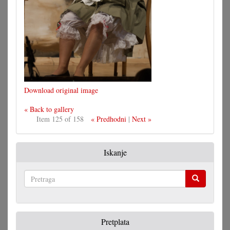
Download original image
« Back to gallery
Item 125 of 158
« Predhodni
|
Next »
Iskanje
Pretraga
Pretplata