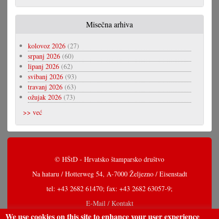
Misečna arhiva
kolovoz 2026
(27)
srpanj 2026
(60)
lipanj 2026
(62)
svibanj 2026
(93)
travanj 2026
(63)
ožujak 2026
(73)
>> već
© HŠtD - Hrvatsko štamparsko društvo
Na hataru / Hotterweg 54, A-7000 Željezno / Eisenstadt
tel: +43 2682 61470; fax: +43 2682 63057-9;
E-Mail / Kontakt
We use cookies on this site to enhance your user experience