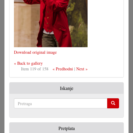
Download original image
« Back to gallery
Item 119 of 158
« Predhodni
|
Next »
Iskanje
Pretraga
Pretplata