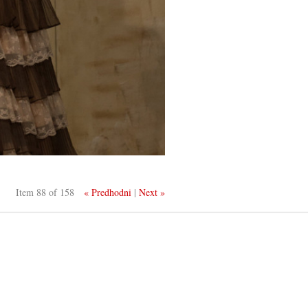
Item 88 of 158
« Predhodni
|
Next »