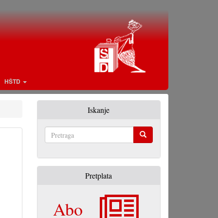
HŠTD
Iskanje
Pretraga
Pretplata
Abo