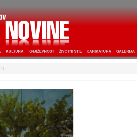
A
KULTURA
KNJIŽEVNOST
ŽIVOTNI STIL
KARIKATURA
GALERIJA
73