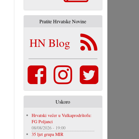
Pratite Hrvatske Novine
HN Blog
Uskoro
Hrvatski večer u Vulkaprodrštofu:
FG Poljanci
08/08/2026 - 19:00
35 ljet grupa MIR