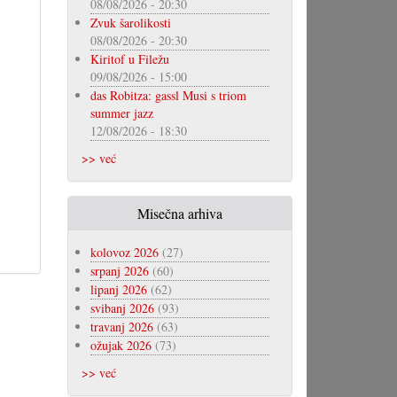
08/08/2026 - 20:30
Zvuk šarolikosti
08/08/2026 - 20:30
Kiritof u Filežu
09/08/2026 - 15:00
das Robitza: gassl Musi s triom
summer jazz
12/08/2026 - 18:30
>> već
Misečna arhiva
kolovoz 2026
(27)
srpanj 2026
(60)
lipanj 2026
(62)
svibanj 2026
(93)
travanj 2026
(63)
ožujak 2026
(73)
>> već