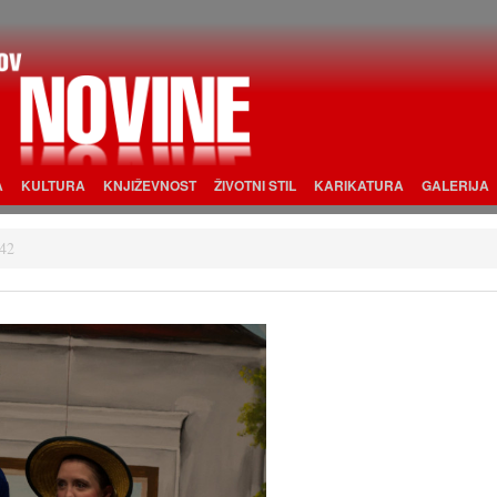
A
KULTURA
KNJIŽEVNOST
ŽIVOTNI STIL
KARIKATURA
GALERIJA
42