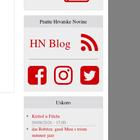
Pratite Hrvatske Novine
HN Blog
Uskoro
Kiritof u Filežu
09/08/2026 - 15:00
das Robitza: gassl Musi s triom
summer jazz