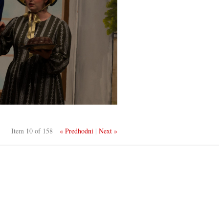
Item 10 of 158
« Predhodni
|
Next »