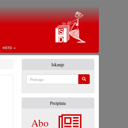
HŠTD
Iskanje
Pretraga
Pretplata
Abo