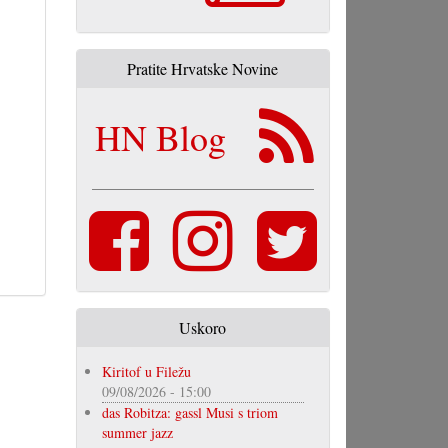
Pratite Hrvatske Novine
HN Blog
Uskoro
Kiritof u Filežu
09/08/2026 - 15:00
das Robitza: gassl Musi s triom
summer jazz