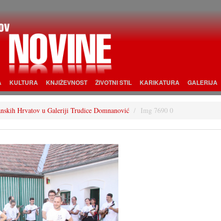
A
KULTURA
KNJIŽEVNOST
ŽIVOTNI STIL
KARIKATURA
GALERIJA
šćanskih Hrvatov u Galeriji Trudice Domnanović
Img 7690 0