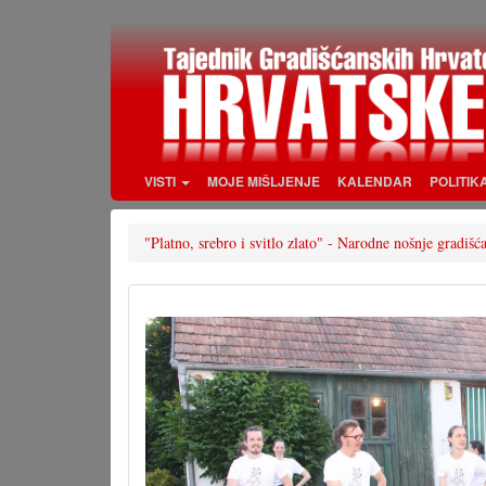
Skoči
na
glavni
sadržaj
VISTI
MOJE MIŠLJENJE
KALENDAR
POLITIK
"Platno, srebro i svitlo zlato" - Narodne nošnje gradi