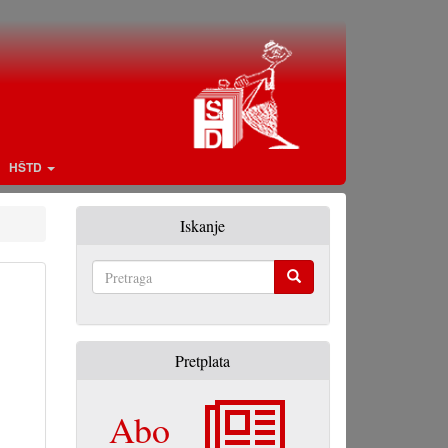
HŠTD
Iskanje
Pretraga
Pretplata
Abo