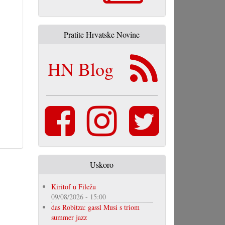
Pratite Hrvatske Novine
HN Blog
Uskoro
Kiritof u Filežu
09/08/2026 - 15:00
das Robitza: gassl Musi s triom
summer jazz