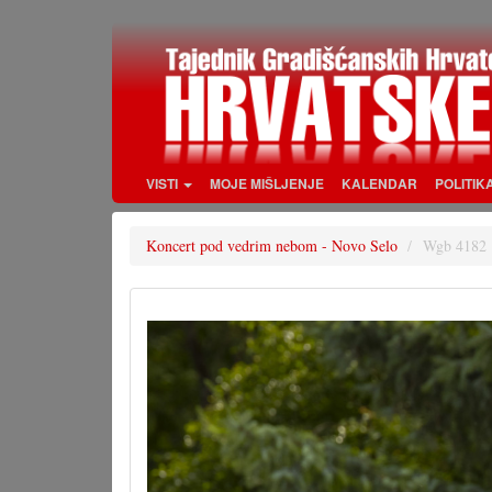
Skoči
na
glavni
sadržaj
VISTI
MOJE MIŠLJENJE
KALENDAR
POLITIK
Koncert pod vedrim nebom - Novo Selo
Wgb 4182 