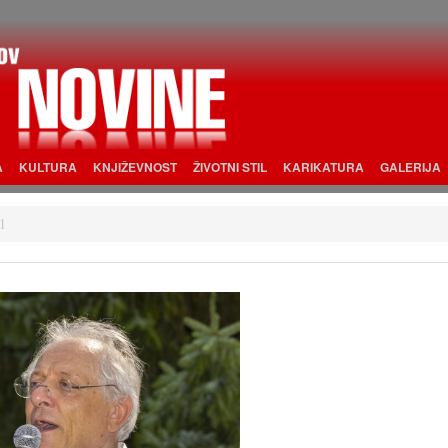
A
KULTURA
KNJIŽEVNOST
ŽIVOTNI STIL
KARIKATURA
GALERIJA
1