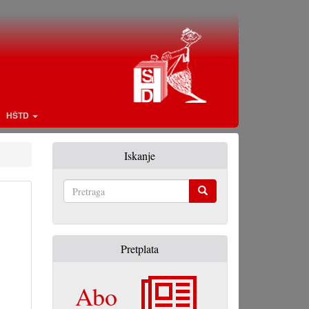
HŠTD
Iskanje
Pretraga
Pretplata
Abo