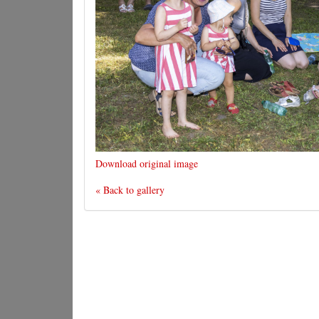
Download original image
« Back to gallery