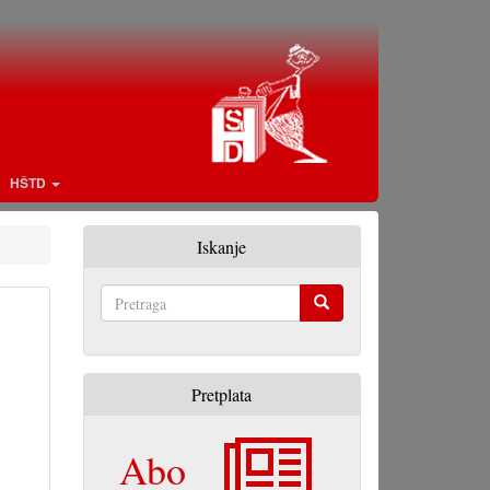
HŠTD
Iskanje
Pretraga
Pretplata
Abo