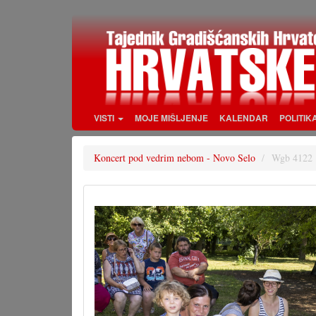
Skoči
na
glavni
sadržaj
VISTI
MOJE MIŠLJENJE
KALENDAR
POLITIK
Koncert pod vedrim nebom - Novo Selo
Wgb 4122 