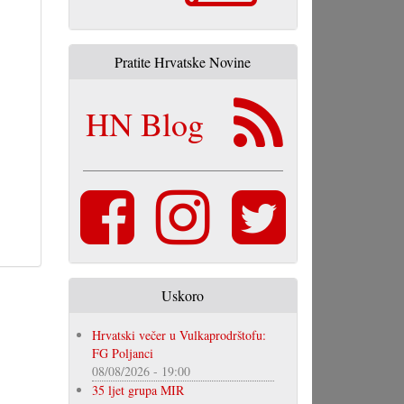
Pratite Hrvatske Novine
HN Blog
Uskoro
Hrvatski večer u Vulkaprodrštofu:
FG Poljanci
08/08/2026 - 19:00
35 ljet grupa MIR