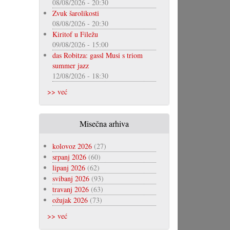
08/08/2026 - 20:30
Zvuk šarolikosti
08/08/2026 - 20:30
Kiritof u Filežu
09/08/2026 - 15:00
das Robitza: gassl Musi s triom
summer jazz
12/08/2026 - 18:30
>> već
Misečna arhiva
kolovoz 2026
(27)
srpanj 2026
(60)
lipanj 2026
(62)
svibanj 2026
(93)
travanj 2026
(63)
ožujak 2026
(73)
>> već