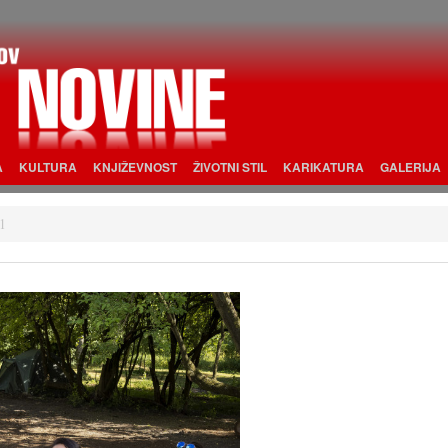
A
KULTURA
KNJIŽEVNOST
ŽIVOTNI STIL
KARIKATURA
GALERIJA
1