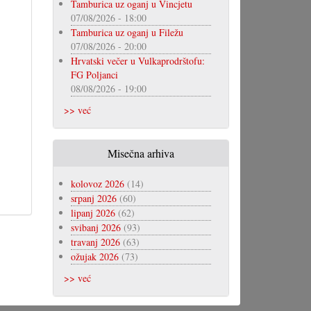
Tamburica uz oganj u Vincjetu
07/08/2026 - 18:00
Tamburica uz oganj u Filežu
07/08/2026 - 20:00
Hrvatski večer u Vulkaprodrštofu:
FG Poljanci
08/08/2026 - 19:00
>> već
Misečna arhiva
kolovoz 2026
(14)
srpanj 2026
(60)
lipanj 2026
(62)
svibanj 2026
(93)
travanj 2026
(63)
ožujak 2026
(73)
>> već