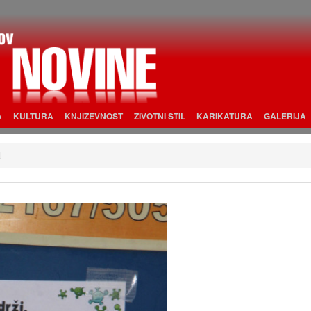
A
KULTURA
KNJIŽEVNOST
ŽIVOTNI STIL
KARIKATURA
GALERIJA
1