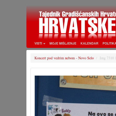
Skoči
na
glavni
sadržaj
VISTI
MOJE MIŠLJENJE
KALENDAR
POLITIK
Koncert pod vedrim nebom - Novo Selo
Img 7310 