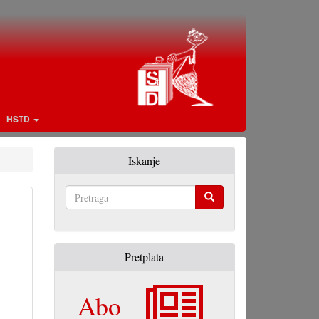
HŠTD
Iskanje
Pretraga
Pretplata
Abo