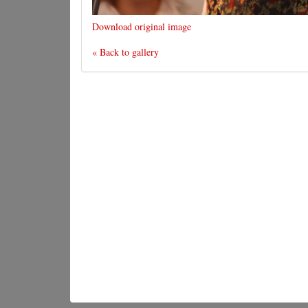
Download original image
« Back to gallery