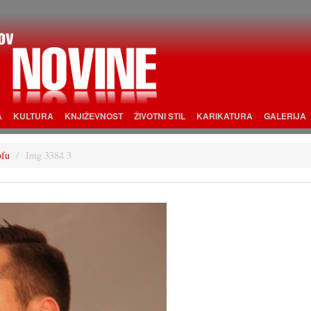
A
KULTURA
KNJIŽEVNOST
ŽIVOTNI STIL
KARIKATURA
GALERIJA
ofu
Img 3384 3