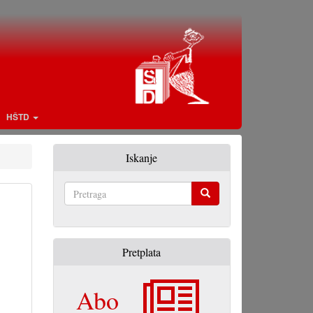
HŠTD
Iskanje
Pretraga
Pretplata
Abo