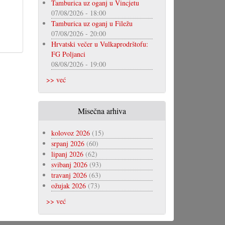
Tamburica uz oganj u Vincjetu
07/08/2026 - 18:00
Tamburica uz oganj u Filežu
07/08/2026 - 20:00
Hrvatski večer u Vulkaprodrštofu:
FG Poljanci
08/08/2026 - 19:00
>> već
Misečna arhiva
kolovoz 2026
(15)
srpanj 2026
(60)
lipanj 2026
(62)
svibanj 2026
(93)
travanj 2026
(63)
ožujak 2026
(73)
>> već