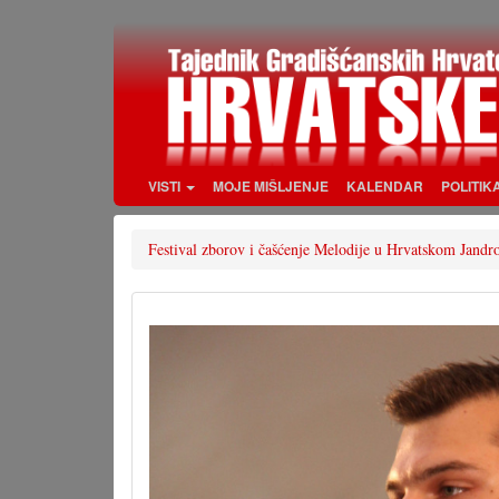
Skoči
na
glavni
sadržaj
VISTI
MOJE MIŠLJENJE
KALENDAR
POLITIK
Festival zborov i čašćenje Melodije u Hrvatskom Jandr