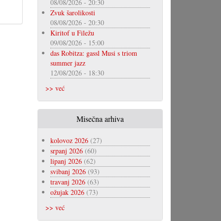
08/08/2026 - 20:30
Zvuk šarolikosti
08/08/2026 - 20:30
Kiritof u Filežu
09/08/2026 - 15:00
das Robitza: gassl Musi s triom
summer jazz
12/08/2026 - 18:30
>> već
Misečna arhiva
kolovoz 2026
(27)
srpanj 2026
(60)
lipanj 2026
(62)
svibanj 2026
(93)
travanj 2026
(63)
ožujak 2026
(73)
>> već