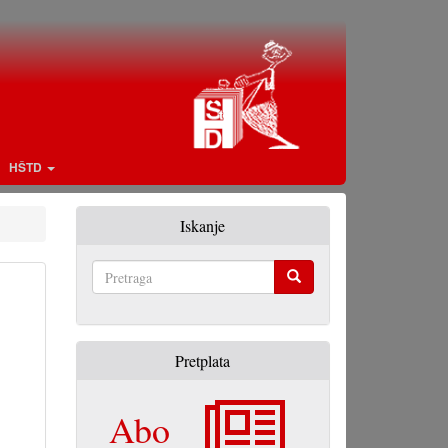
HŠTD
Iskanje
Pretraga
Pretplata
Abo