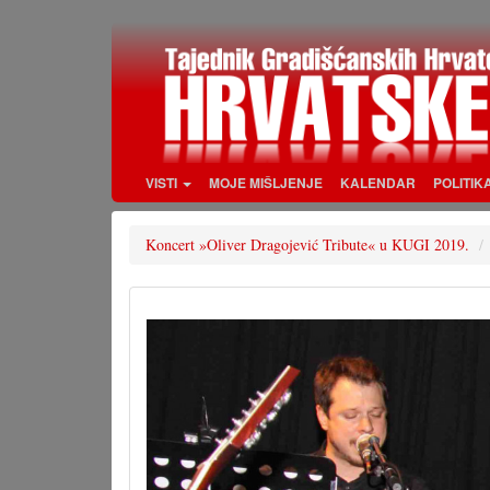
Skoči
na
glavni
sadržaj
VISTI
MOJE MIŠLJENJE
KALENDAR
POLITIK
Koncert »Oliver Dragojević Tribute« u KUGI 2019.