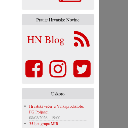
Pratite Hrvatske Novine
HN Blog
Uskoro
Hrvatski večer u Vulkaprodrštofu:
FG Poljanci
08/08/2026 - 19:00
35 ljet grupa MIR