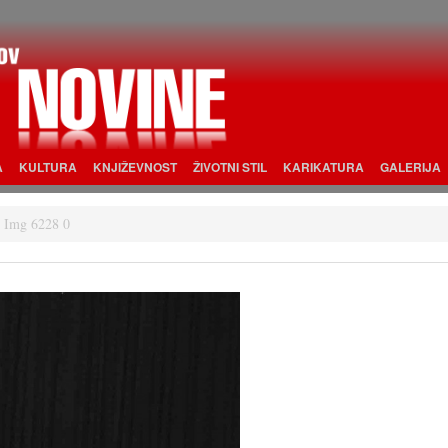
A
KULTURA
KNJIŽEVNOST
ŽIVOTNI STIL
KARIKATURA
GALERIJA
Img 6228 0