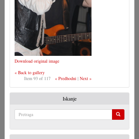
Download original image
« Back to gallery
Item 93 of 117
« Predhodni
|
Next »
Iskanje
Pretraga