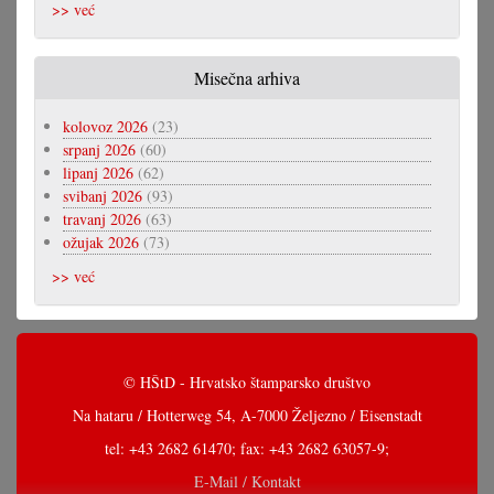
>> već
Misečna arhiva
kolovoz 2026
(23)
srpanj 2026
(60)
lipanj 2026
(62)
svibanj 2026
(93)
travanj 2026
(63)
ožujak 2026
(73)
>> već
© HŠtD - Hrvatsko štamparsko društvo
Na hataru / Hotterweg 54, A-7000 Željezno / Eisenstadt
tel: +43 2682 61470; fax: +43 2682 63057-9;
E-Mail / Kontakt