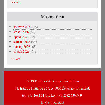
>> već
Misečna arhiva
kolovoz 2026
(15)
srpanj 2026
(60)
lipanj 2026
(62)
svibanj 2026
(93)
travanj 2026
(63)
ožujak 2026
(73)
>> već
© HŠtD - Hrvatsko štamparsko društvo
Na hataru / Hotterweg 54, A-7000 Željezno / Eisenstadt
tel: +43 2682 61470; fax: +43 2682 63057-9;
E-Mail / Kontakt