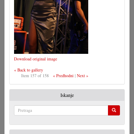
Download original image
« Back to gallery
Item 157 of 158
« Predhodni
|
Next »
Iskanje
Pretraga