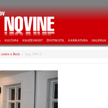
A
KULTURA
KNJIŽEVNOST
ŽIVOTNI STIL
KARIKATURA
GALERIJA
 centru u Beču
Img 7983 2