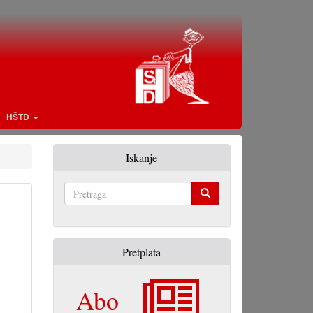
HŠTD
Iskanje
Pretraga
Pretplata
Abo