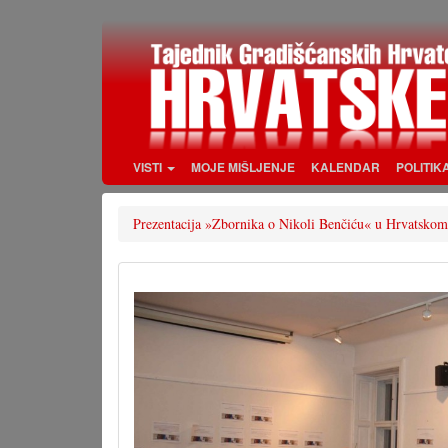
Skoči
na
glavni
sadržaj
VISTI
MOJE MIŠLJENJE
KALENDAR
POLITIK
Prezentacija »Zbornika o Nikoli Benčiću« u Hrvatskom