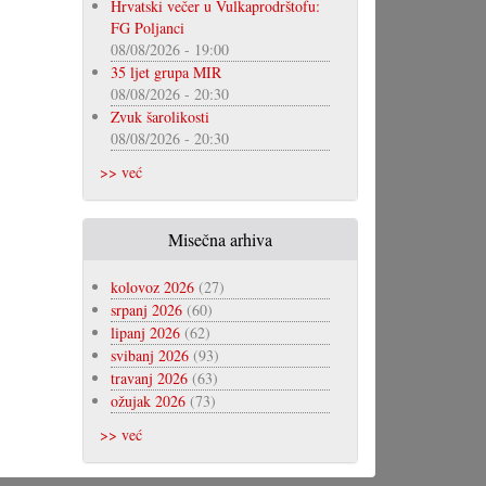
Hrvatski večer u Vulkaprodrštofu:
FG Poljanci
08/08/2026 - 19:00
35 ljet grupa MIR
08/08/2026 - 20:30
Zvuk šarolikosti
08/08/2026 - 20:30
>> već
Misečna arhiva
kolovoz 2026
(27)
srpanj 2026
(60)
lipanj 2026
(62)
svibanj 2026
(93)
travanj 2026
(63)
ožujak 2026
(73)
>> već