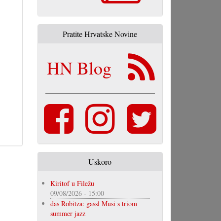
Pratite Hrvatske Novine
HN Blog
Uskoro
Kiritof u Filežu
09/08/2026 - 15:00
das Robitza: gassl Musi s triom
summer jazz