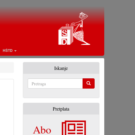
HŠTD
Iskanje
Pretraga
Pretplata
Abo