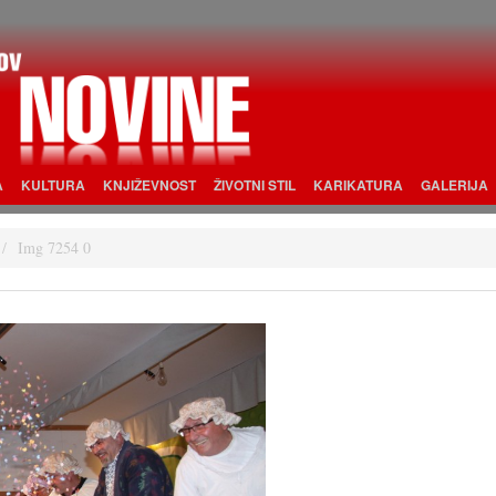
A
KULTURA
KNJIŽEVNOST
ŽIVOTNI STIL
KARIKATURA
GALERIJA
Img 7254 0