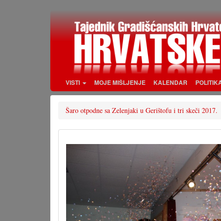
Skoči
na
glavni
sadržaj
VISTI
MOJE MIŠLJENJE
KALENDAR
POLITIK
Šaro otpodne sa Zelenjaki u Gerištofu i tri skeči 2017.