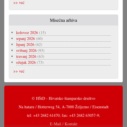
>> već
Misečna arhiva
kolovoz 2026
(15)
srpanj 2026
(60)
lipanj 2026
(62)
svibanj 2026
(93)
travanj 2026
(63)
ožujak 2026
(73)
>> već
© HŠtD - Hrvatsko štamparsko društvo
Na hataru / Hotterweg 54, A-7000 Željezno / Eisenstadt
tel: +43 2682 61470; fax: +43 2682 63057-9;
E-Mail / Kontakt