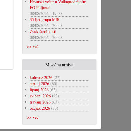
Hrvatski večer u Vulkaprodrštofu:
FG Poljanci
08/08/2026 - 19:00
35 ljet grupa MIR
08/08/2026 - 20:30
Zvuk šarolikosti
08/08/2026 - 20:30
>> već
Misečna arhiva
kolovoz 2026
(27)
srpanj 2026
(60)
lipanj 2026
(62)
svibanj 2026
(93)
travanj 2026
(63)
ožujak 2026
(73)
>> već