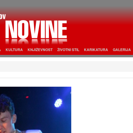
A
KULTURA
KNJIŽEVNOST
ŽIVOTNI STIL
KARIKATURA
GALERIJA