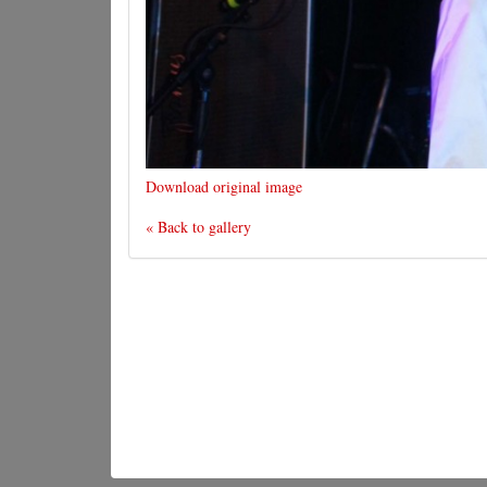
Download original image
« Back to gallery