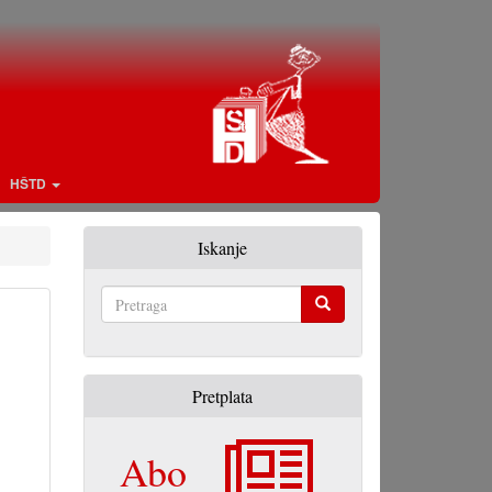
HŠTD
Iskanje
Pretraga
Pretplata
Abo