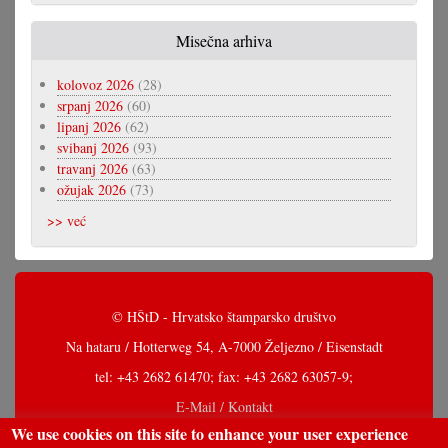
Misečna arhiva
kolovoz 2026
(28)
srpanj 2026
(60)
lipanj 2026
(62)
svibanj 2026
(93)
travanj 2026
(63)
ožujak 2026
(73)
>> već
© HŠtD - Hrvatsko štamparsko društvo
Na hataru / Hotterweg 54, A-7000 Željezno / Eisenstadt
tel: +43 2682 61470; fax: +43 2682 63057-9;
E-Mail / Kontakt
We use cookies on this site to enhance your user experience