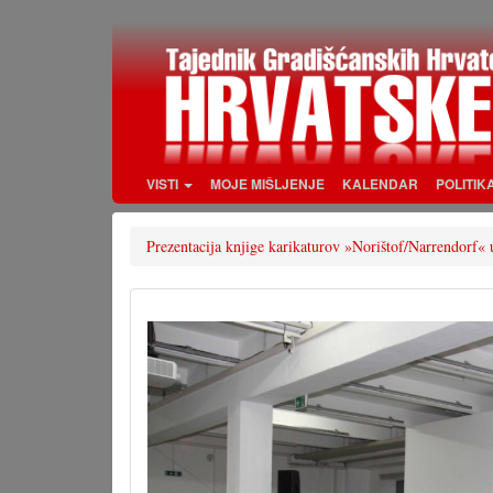
Skoči
na
glavni
sadržaj
VISTI
MOJE MIŠLJENJE
KALENDAR
POLITIK
Prezentacija knjige karikaturov »Norištof/Narrendorf