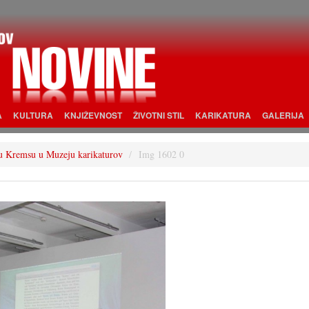
A
KULTURA
KNJIŽEVNOST
ŽIVOTNI STIL
KARIKATURA
GALERIJA
« u Kremsu u Muzeju karikaturov
Img 1602 0