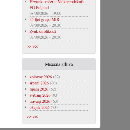
Hrvatski večer u Vulkaprodrštofu:
FG Poljanci
08/08/2026 - 19:00
35 ljet grupa MIR
08/08/2026 - 20:30
Zvuk šarolikosti
08/08/2026 - 20:30
>> već
Misečna arhiva
kolovoz 2026
(27)
srpanj 2026
(60)
lipanj 2026
(62)
svibanj 2026
(93)
travanj 2026
(63)
ožujak 2026
(73)
>> već