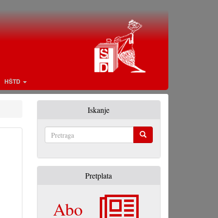
HŠTD
Iskanje
Pretraga
Pretplata
Abo