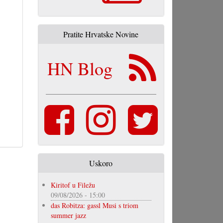
Pratite Hrvatske Novine
HN Blog
Uskoro
Kiritof u Filežu
09/08/2026 - 15:00
das Robitza: gassl Musi s triom
summer jazz