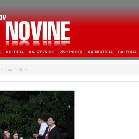
A
KULTURA
KNJIŽEVNOST
ŽIVOTNI STIL
KARIKATURA
GALERIJA
Img 5740 0