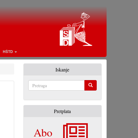
HŠTD
Iskanje
Pretraga
Pretplata
Abo