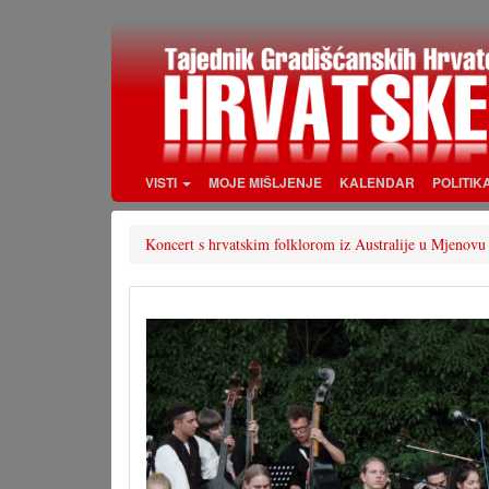
Skoči
na
glavni
sadržaj
VISTI
MOJE MIŠLJENJE
KALENDAR
POLITIK
Koncert s hrvatskim folklorom iz Australije u Mjenovu