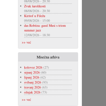
08/08/2026 - 20:30
Zvuk šarolikosti
08/08/2026 - 20:30
Kiritof u Filežu
09/08/2026 - 15:00
das Robitza: gassl Musi s triom
summer jazz
12/08/2026 - 18:30
>> već
Misečna arhiva
kolovoz 2026
(27)
srpanj 2026
(60)
lipanj 2026
(62)
svibanj 2026
(93)
travanj 2026
(63)
ožujak 2026
(73)
>> već