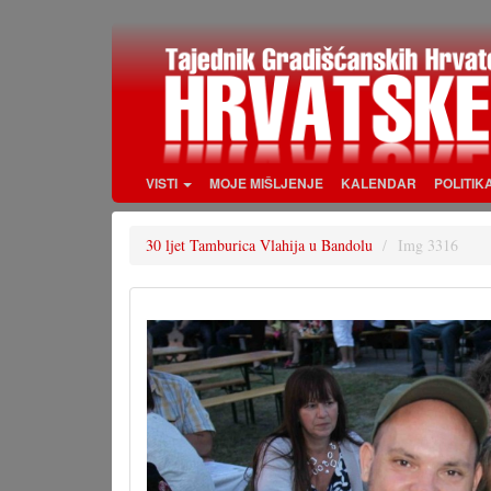
Skoči
na
glavni
sadržaj
VISTI
MOJE MIŠLJENJE
KALENDAR
POLITIK
30 ljet Tamburica Vlahija u Bandolu
Img 3316