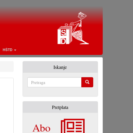
HŠTD
Iskanje
Pretraga
Pretplata
Abo