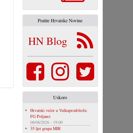
Pratite Hrvatske Novine
HN Blog
Uskoro
Hrvatski večer u Vulkaprodrštofu:
FG Poljanci
08/08/2026 - 19:00
35 ljet grupa MIR