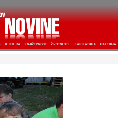
A
KULTURA
KNJIŽEVNOST
ŽIVOTNI STIL
KARIKATURA
GALERIJA