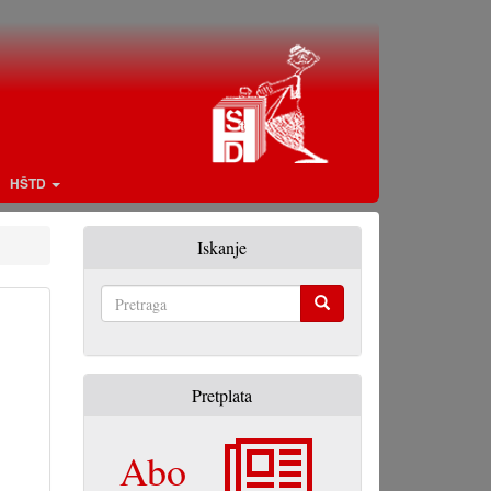
HŠTD
Iskanje
Pretraga
Pretplata
Abo