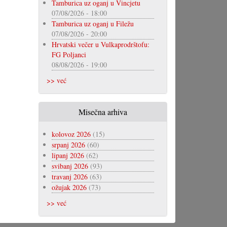
Tamburica uz oganj u Vincjetu
07/08/2026 - 18:00
Tamburica uz oganj u Filežu
07/08/2026 - 20:00
Hrvatski večer u Vulkaprodrštofu:
FG Poljanci
08/08/2026 - 19:00
>> već
Misečna arhiva
kolovoz 2026
(15)
srpanj 2026
(60)
lipanj 2026
(62)
svibanj 2026
(93)
travanj 2026
(63)
ožujak 2026
(73)
>> već