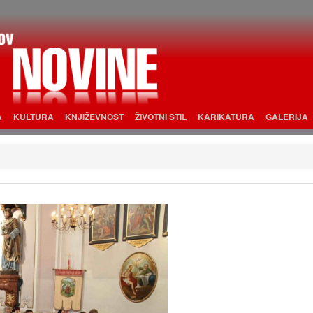
A
KULTURA
KNJIŽEVNOST
ŽIVOTNI STIL
KARIKATURA
GALERIJA