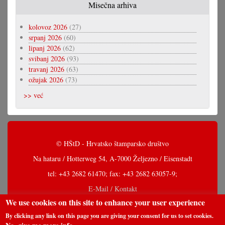
Misečna arhiva
kolovoz 2026
(27)
srpanj 2026
(60)
lipanj 2026
(62)
svibanj 2026
(93)
travanj 2026
(63)
ožujak 2026
(73)
>> već
© HŠtD - Hrvatsko štamparsko društvo
Na hataru / Hotterweg 54, A-7000 Željezno / Eisenstadt
tel: +43 2682 61470; fax: +43 2682 63057-9;
E-Mail / Kontakt
We use cookies on this site to enhance your user experience
By clicking any link on this page you are giving your consent for us to set cookies.